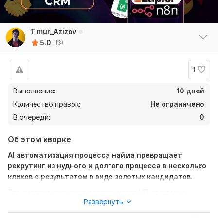
Timur_Azizov
5.0
(13)
1
Выполнение:
10 дней
Количество правок:
Не ограничено
В очереди:
0
Об этом кворке
AI автоматизация процесса найма превращает
рекрутинг из нудного и долгого процесса в несколько
кликов с результатом в виде золотых кандидатов.
Эта система экономит десятки часов HR-агентам и
Развернуть
рекрутерам, ведь она полностью автоматизирует и
делает за вас: