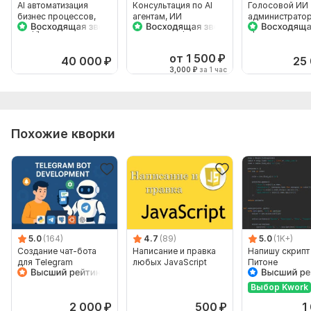
Вид:
Написание и доработка
AI автоматизация
Консультация по AI
Голосовой ИИ
бизнес процессов,
агентам, ИИ
администратор
Язык разработки:
n8n,
crm
внедрение ИИ в
автоматизация
приема звонков
бизнес, n8n OpenClaw
бизнеса n8n
автоматизация
OpenClaw Make
бизнеса
Объем услуги в кворке:
1 автоматизация
от 1 500
₽
40 000
₽
25
3,000
₽
за 1 час
Похожие кворки
5.0
(164)
4.7
(89)
5.0
(1K+)
Создание чат-бота
Написание и правка
Напишу скрипт
для Telegram
любых JavaScript
Питоне
Выбор Kwork
2 000
₽
500
₽
1