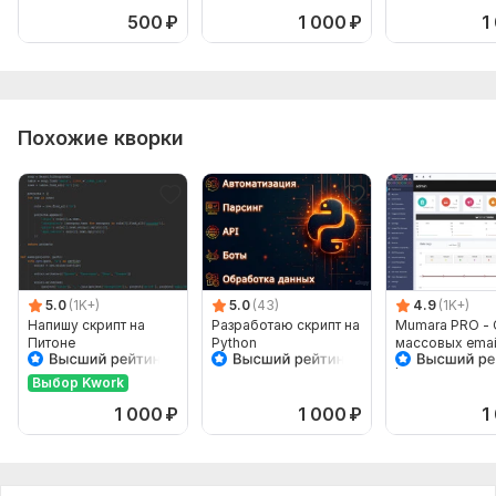
Python
500
₽
1 000
₽
1
Похожие кворки
5.0
(1K+)
5.0
(43)
4.9
(1K+)
Напишу скрипт на
Разработаю скрипт на
Mumara PRO - 
Питоне
Python
массовых emai
рассылок
Выбор Kwork
1 000
₽
1 000
₽
1