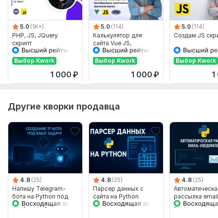
Вид:
Написание и доработка
5.0
(1K+)
5.0
(114)
5.0
(114)
Язык разработки:
JS
PHP, JS, JQuery
Калькулятор для
Создам JS скр
скрипт
сайта Vue JS,
Объем услуги в кворке:
1 скрипт
JavaScript, PHP, HTML
Выбор Kwork
Выбор Kwork
Выбор Kwork
1 000
₽
1 000
₽
1
Другие кворки продавца
4.8
(25)
4.8
(25)
4.8
(25)
Напишу Telegram-
Парсер данных с
Автоматическа
бота на Python под
сайта на Python
рассылка emai
вашу задачу
уведомлений с
использовани