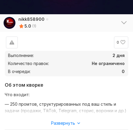
nikk858900
5.0
(1)
0
Выполнение:
2 дня
Количество правок:
Не ограничено
В очереди:
0
Об этом кворке
Что входит:
— 250 промтов, структурированных под ваш стиль и
задачи (продажи, TikTok, Telegram, сторис, воронки и др.)
— Работа с вашим тоном общения и стилем подачи
Развернуть
(официальный, дерзкий, холодный, вдохновляющий и др.)