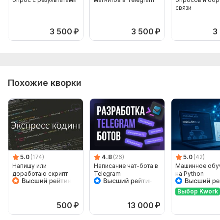
связи
3 500
₽
3 500
₽
3
Похожие кворки
5.0
(174)
4.8
(26)
5.0
(42)
Напишу или
Написание чат-бота в
Машинное обу
доработаю скрипт
Telegram
на Python
Выбор Kwork
500
₽
13 000
₽