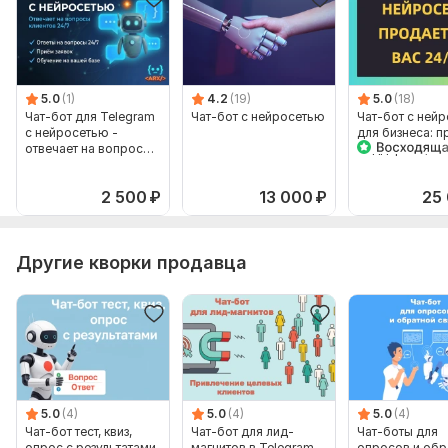
• Сфера деятельности компании.
• Платформы, где общаетесь с клиентами.
• Особые требования к функционалу бота.
5.0
(1)
4.2
(19)
5.0
(18)
Объем услуги в кворке:
Разработка 1 GPT-бота под ключ
Чат-бот для Telegram
Чат-бот с нейросетью
Чат-бот с ней
с базовой настройкой
с нейросетью -
для бизнеса: п
отвечает на вопросы
поддержка, за
клиентов
2 500
₽
13 000
₽
25
Другие кворки продавца
5.0
(4)
5.0
(4)
5.0
(4)
Чат-бот тест, квиз,
Чат-бот для лид-
Чат-боты для
опрос с результатами
магнитов в Telegram
опросов и обр