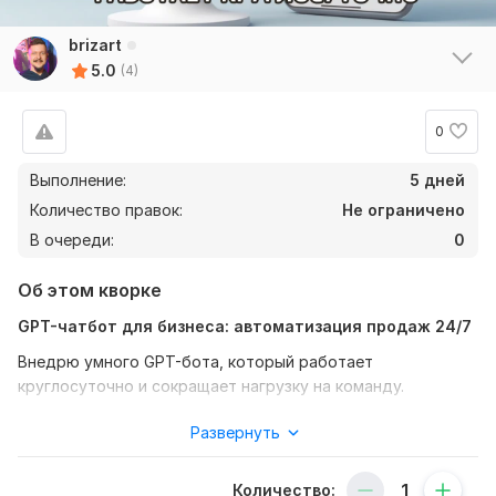
brizart
5.0
(4)
0
Выполнение:
5 дней
Количество правок:
Не ограничено
В очереди:
0
Об этом кворке
GPT-чатбот для бизнеса: автоматизация продаж 24/7
Внедрю умного GPT-бота, который работает
круглосуточно и сокращает нагрузку на команду.
Что решаем:
Развернуть
➔ Ни один клиент не останется без ответа — бот
обрабатывает запросы мгновенно, даже ночью.
Количество: