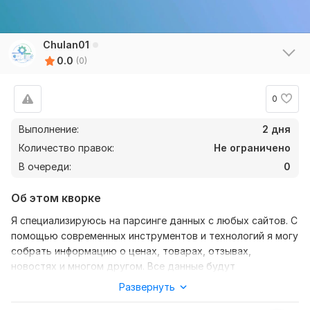
Chulan01
0.0
(0)
0
Выполнение:
2 дня
Количество правок:
Не ограничено
В очереди:
0
Об этом кворке
Я специализируюсь на парсинге данных с любых сайтов. С
помощью современных инструментов и технологий я могу
собрать информацию о ценах, товарах, отзывах,
новостях и многом другом. Все данные будут
предоставлены в удобном формате (Excel, CSV, JSON).
Развернуть
Что я предлагаю: