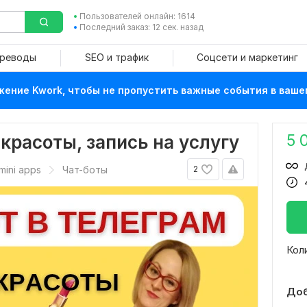
Пользователей онлайн: 1614
Последний заказ: 12 сек. назад
ереводы
SEO и трафик
Соцсети и маркетинг
ение Kwork, чтобы не пропустить важные события в ваше
5 
 красоты, запись на услугу
mini apps
Чат-боты
2
Кол
Доб