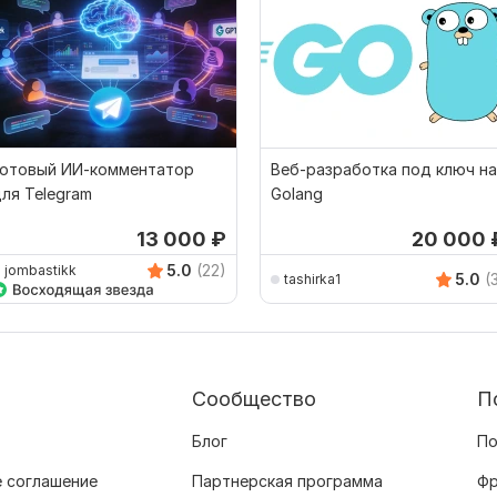
Готовый ИИ-комментатор
Веб-разработка под ключ на
ля Telegram
Golang
13 000
₽
20 000
5.0
(22)
jombastikk
5.0
(
tashirka1
Сообщество
П
Блог
По
 соглашение
Партнерская программа
Фр