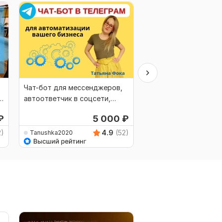
Чат-бот для мессенджеров,
Автоворонка прода
автоответчик в соцсети,
ключ, продажи на а
запись на услуги
₽
5 000
₽
5
2)
4.9
(52)
Tanushka2020
Tanushka2020