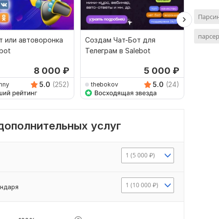
Парсин
парсер
т или автоворонка
Создам Чат-Бот для
Чат-бо
ebot
Телеграм в Salebot
для вс
мессе
8 000
₽
5 000
₽
5.0
(252)
5.0
(24)
mny
thebokov
Jedes
 дополнительных услуг
1 (5 000 ₽)
1 (10 000 ₽)
ендаря