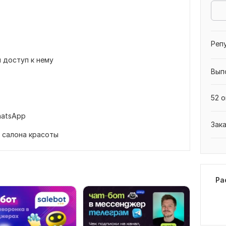
Реп
и доступ к нему
Вып
52 о
atsApp
Зак
 салона красоты
Ра