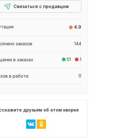
Связаться с продавцом
утация
4.9
олнено заказов
144
51
1
ценки в заказах
0
азов в работе
сскажите друзьям об этом кворке