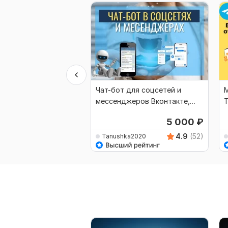
Чат-бот для соцсетей и
M
мессенджеров Вконтакте,
Т
Telegram, WhatsApp
п
5 000
₽
4.9
(52)
Tanushka2020