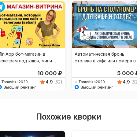
iniApp бот-магазин в
Автоматическая бронь
елеграм под ключ, мини-
столика в кафе или номера в
риложение в Телеграм
гостинице, тг, вк
10 000
₽
5 000
4.9
(52)
4.9
(5
Tanushka2020
Tanushka2020
Похожие кворки