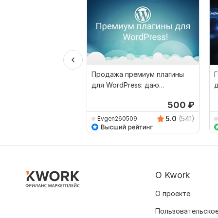
Продажа премиум плагины
для WordPress: даю
д
тестировать перед покупкой
500
₽
5.0
(541)
Evgen260509
О Kwork
О проекте
Пользовательское