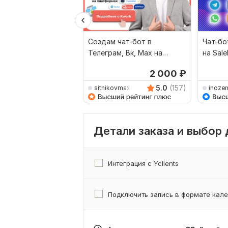
Создам чат-бот в
Чат-бо
Телеграм, Вк, Max на
на Sal
Bothelp, Salebot, PuzzleBot
2 000
₽
5.0
(157)
sitnikovmaxim
inoze
Детали заказа и выбор
Интеграция с Yclients
Подключить запись в формате кал