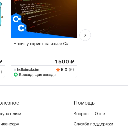
Напишу скрипт на языке С#
Напишу Telegram бо
₽
1 500
₽
5.0
(6)
helloimaksim
asyncioso
3)
олезное
Помощь
купателям
Вопрос — Ответ
илансеру
Служба поддержки