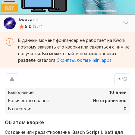
mrAL
4 года назад
M
kwazar
Ящики запросили регистрацию по телефону на 
5.0
(3541)
следующий день. Пароли одинаковые. 
Контрольный вопрос и контрольный ответ то же.   
В данный момент фрилансер не работает на Kwork,
Не могу назвать это качественным созданием. Но 
поэтому заказать его кворки или связаться с ним не
отзыв положительный потому что продавец 
получится. Вы можете найти похожие кворки в
хороший.
разделе каталога
Скрипты, боты и mini apps
.
Читать
Ответ продавца
14
Выполнение:
10 дней
federalom
5 лет назад
Количество правок:
Не ограничено
Быстро и оперативно выполнил заказ. Ко всему 
В очереди:
0
прочему исполнитель дал бонус.
Об этом кворке
Читать
Ответ продавца
Создание или редактирование
Batch Script (. bat) для