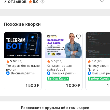
Читать
Если нужно редактировать ваш код, прикрепляете файл в
Ответ продавца
7 отзывов
5.0
текстовом формате
. txt
Вид:
Написание и доработка
Язык разработки:
batch,
Batch Script,
.bat
Похожие кворки
Объем услуги в кворке:
Создание, редактирование кода
.bat Batch Script для windows до 1000 символов
5.0
(184)
5.0
(114)
5.0
(1K+)
Телеграм бот на языке
Калькулятор для
Напишу скрипт
python
сайта Vue JS,
Питоне
JavaScript, PHP, HTML
Выбор Kwork
Выбор Kwork
1 500
₽
1 000
₽
1
Расскажите друзьям об этом кворке