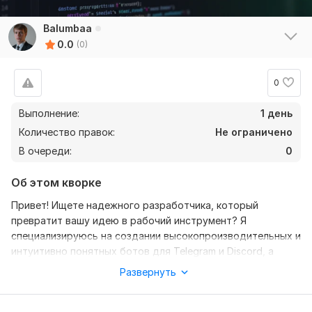
Balumbaa
0.0
(0)
0
Выполнение:
1 день
Количество правок:
Не ограничено
В очереди:
0
Об этом кворке
Привет! Ищете надежного разработчика, который
превратит вашу идею в рабочий инструмент? Я
специализируюсь на создании высокопроизводительных и
интуитивно понятных ботов для Telegram и Discord, а
также на разработке скриптов для автоматизации
Развернуть
рутинных задач.
Что вы получите, работая со мной: