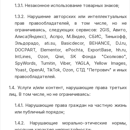
1.3.1. Незаконное использование товарных знаков;
1.3.2. Нарушение авторских или интеллектуальных
прав правообладателей, в том числе, но не
ограничиваясь, следующих сервисов: 2GIS, Авито,
Алиса(Яндекс), Аспро, М.Видео, СБИС, Тинькофф,
Эльдорадо, ati.su, Basicdecor, BEHANCE, DJ.ru,
DOCPART, Elementor, ePochta, ExportBase, hh.ru,
IntLines, Ozon, Qiwi, SK Фонда "Сколково",
SpyWords, Turnitin, Viber, YAGLA, Yellow Images,
Yoast, OpenAI, TikTok, Ozon, СТД "Петрович" и иных
правообладателей.
1.4. Услуги и/или контент, нарушающие права третьих
лиц. В том числе, но не ограничиваясь:
1.4.1. Нарушающие права граждан на частную жизнь
или публичный порядок;
1.4.2. Нарушающие морально-этические нормы,
носящие характер непристойности;