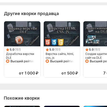
Другие кворки продавца
5.0
(151)
5.0
(151)
5.0
(151)
Доработка верстки
Верстка сайта, html,
Создам адапт
DLE
css, js
сайт на DLE
от 1 000
₽
от 500
₽
7
Похожие кворки