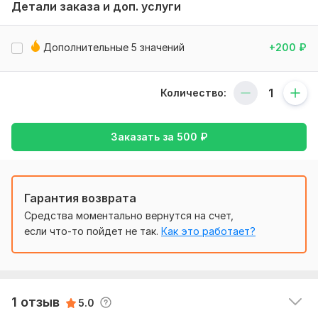
Детали заказа и доп. услуги
посчитать.
Программы:
Excel
Дополнительные 5 значений
+200
₽
Объем услуги в кворке:
Формула до 50 значений
Количество:
Заказать за
500
₽
Гарантия возврата
1
0
Средства моментально вернутся на счет,
если что-то пойдет не так.
Как это работает?
profschool981
2 года назад
P
Супер! Помогли быстро и качественно!
Читать
Ответ продавца
1 отзыв
5.0