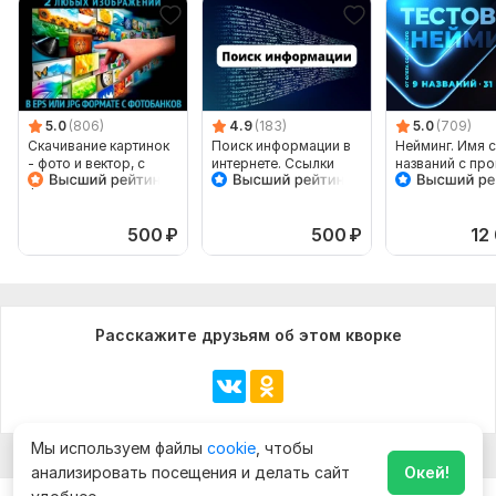
5.0
(806)
4.9
(183)
5.0
(709)
Скачивание картинок
Поиск информации в
Нейминг. Имя с
- фото и вектор, с
интернете. Ссылки
названий с пр
фотобанков
+ 31 слоган
500
₽
500
₽
12
Расскажите друзьям об этом кворке
Мы используем файлы
cookie
, чтобы
анализировать посещения и делать сайт
Окей!