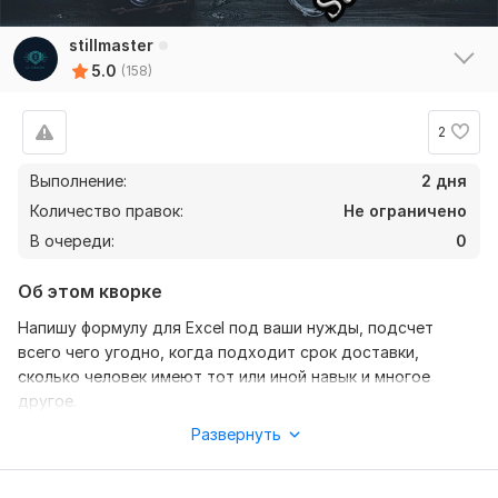
stillmaster
5.0
(158)
2
Выполнение:
2 дня
Количество правок:
Не ограничено
В очереди:
0
Об этом кворке
Напишу формулу для Excel под ваши нужды, подсчет
всего чего угодно, когда подходит срок доставки,
сколько человек имеют тот или иной навык и многое
другое.
Развернуть
Нужно для заказа:
От вас четкое техническое задание, что и как должно
считаться, если есть файл с данными которые нужно