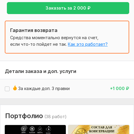
Исправление Ваших ошибок после размещения
текста в макете - считается правкой). Допускается
Заказать за
2 000
₽
ТРИ бесплатных правки в макетах.
Лого для размещения на этикетке требуется в
векторном формате.
Гарантия возврата
Рейтинги по критериям
Фото продукции должно быть не менее 300рх
Средства моментально вернутся на счет,
Скорость
5
Обращайтесь - и не пожалеете!
если что-то пойдет не так.
Как это работает?
Качество
5
Коммуникация
5
42
0
Детали заказа и доп. услуги
mikhailovayuliya2
4 дня назад
M
За каждые доп. 3 правки
+1 000
₽
Нет отзыва
Портфолио
(38 работ)
Shuvalov85
11 дней назад
S