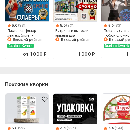
5.0
(331)
5.0
(331)
5.0
(331)
Листовка, флаер,
Витрины и вывески -
Печать или шт
хенгер, билет -
макеты для
любой сложнос
срочно макеты для
типографии
любом языке -
типографии
и макет
Выбор Kwork
Выбор Kwork
от 1 000
₽
1 000
₽
1
Похожие кворки
5.0
(529)
4.9
(684)
4.8
(194)