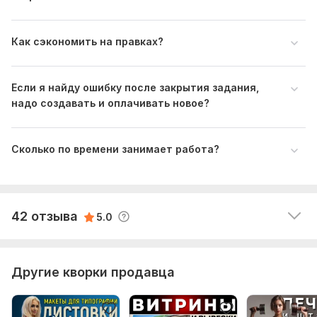
Все отлично и быстро! Рекомендую!
Как сэкономить на правках?
Если я найду ошибку после закрытия задания,
Читать
Ответ продавца
надо создавать и оплачивать новое?
Сколько по времени занимает работа?
abalexyv
13 дней назад
A
Оперативно
Читать
Ответ продавца
42 отзыва
5.0
Другие кворки продавца