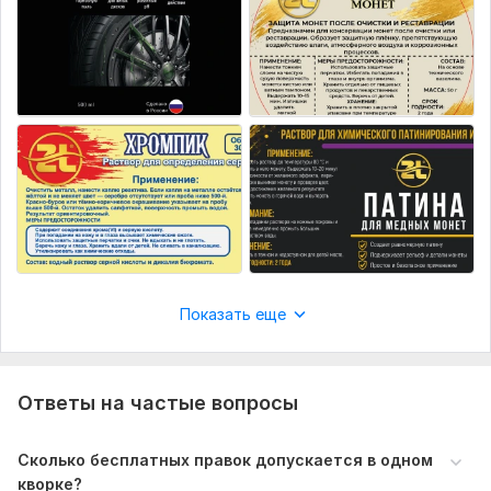
Приятно иметь дело!
Читать
Ответ продавца
Shuvalov85
11 дней назад
S
Рекомендую!
Показать еще
Читать
Ответ продавца
Ответы на частые вопросы
Сколько бесплатных правок допускается в одном
Shuvalov85
12 дней назад
кворке?
S