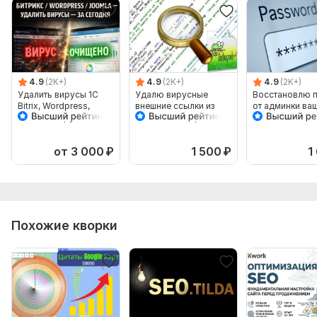
4.9
(2K+)
4.9
(2K+)
4.9
(2K+)
Удалить вирусы 1C
Удалю вирусные
Восстановлю 
Bitrix, Wordpress,
внешние ссылки из
от админки ва
Joomla и другие
шаблонов Drupal,
сайта
системы
Wordpress, Joomla
от 3 000
₽
1 500
₽
1
Похожие кворки