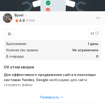
Bysel
4.9
(2798)
24
Выполнение:
1 день
Количество правок:
Не ограничено
В очереди:
0
Об этом кворке
12
0
Для эффективного продвижения сайта в поисковых
системах Yandex, Google
необходимо для сайта
navintx
8 месяцев назад
создавать файлы:
+++++++++
sitemap.xml
- который показывает ПС карту вашего сайта,
Развернуть
то есть все страницы, которые у вас есть. чем более
правильно настроен данный файл - тем больше страниц