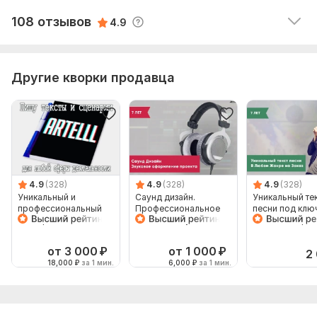
Читать
Ответ продавца
108 отзывов
4.9
Другие кворки продавца
4.9
(328)
4.9
(328)
4.9
(328)
Уникальный и
Саунд дизайн.
Уникальный тек
профессиональный
Профессиональное
песни под клю
сценарий для любой
создание звукового
любом жанре
сферы деятельности
оформления
от 3 000
₽
от 1 000
₽
2
18,000
₽
за 1 мин.
6,000
₽
за 1 мин.