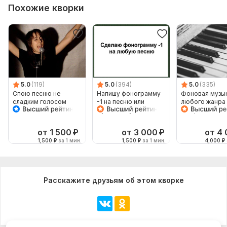
Похожие кворки
5.0
(119)
5.0
(394)
5.0
(335)
Спою песню не
Напишу фонограмму
Фоновая музы
сладким голосом
-1 на песню или
любого жанра 
музыкальную
настроения
композицию
от 1 500
₽
от 3 000
₽
от 4
1,500
₽
за 1 мин.
1,500
₽
за 1 мин.
4,000
₽
Расскажите друзьям об этом кворке