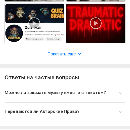
далее. 
И с этой задачей исполнитель справился 
замечательно. Отдельно имею отметить - очень 
позитивное общение по ходу выполнения задачи и 
отзывчивое отношение исполнителя к делу. 
Выражаю благодарность и рекомендую 
исполнителя для любых проектов.
Показать еще
Читать
Ответ продавца
Ответы на частые вопросы
10091990a
9 месяцев назад
Очень понравилась работа данного исполнителя. 
Можно ли заказать музыку вместе с текстом?
Все сделал быстро и качественно. Предложил 
множество вариантов музыки. Относился с 
пониманием и большой вежливостью, что очень 
Передаются ли Авторские Права?
порадовало. Мой первый опыт, как покупателя 
прошел на все 100%. Однозначно, советую