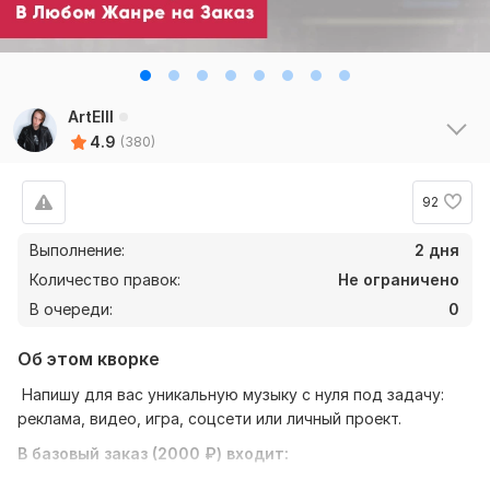
Рейтинги по критериям
ArtElll
Скорость
5
4.9
(380)
Качество
4.9
Коммуникация
5
92
106
2
Выполнение:
2 дня
Количество правок:
Не ограничено
telitsave
4 месяца назад
В очереди:
0
Загорелся желанием создания своей песни. Сам в 
этом не силен, обратился к Артуру за помощью. 
Об этом кворке
Мы заранее обсудили все нюансы, после чего 
Напишу для вас уникальную музыку с нуля под задачу:
взяли в работу. Я остался полностью 
реклама, видео, игра, соцсети или личный проект.
удовлетворен результатом: Артур написал 
действительно интересную песню, с интересной и 
В базовый заказ (2000 ₽) входит:
необычной аранжировкой. Конечно, с первого 
- до 30 секунд музыки