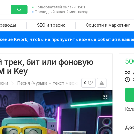
Пользователей онлайн: 1561
Последний заказ: 2 мин. назад
ереводы
SEO и трафик
Соцсети и маркетинг
ение Kwork, чтобы не пропустить важные события в ваше
50
 трек, бит или фоновую
M и Key
есни
Песня (музыка + текст + вокал)
0
Кол
Доб