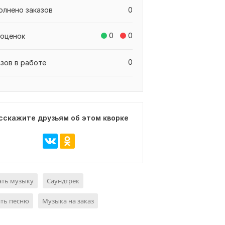
олнено заказов
0
0
0
 оценок
0
азов в работе
сскажите друзьям об этом кворке
ать музыку
Саундтрек
ать песню
Музыка на заказ