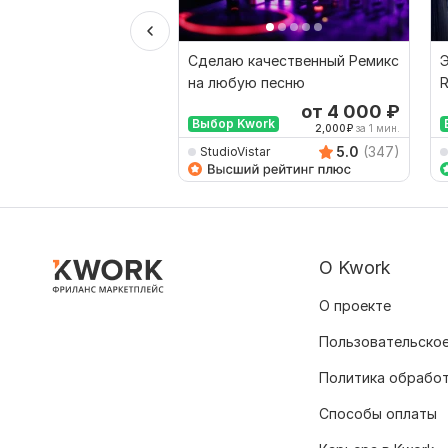
Сделаю качественный Ремикс
Э
на любую песню
R
от 4 000
₽
Выбор Kwork
2,000
₽
за 1 мин.
5.0
(347)
StudioVistar
О Kwork
О проекте
Пользовательское
Политика обрабо
Способы оплаты