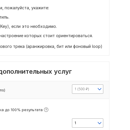
, пожалуйста, укажите:
тиль.
(Key), если это необходимо.
а настроение которых стоит ориентироваться.
тового трека (аранжировка, бит или фоновый loop)
 дополнительных услуг
1 (500 ₽)
ms)
а до 100% результата
1