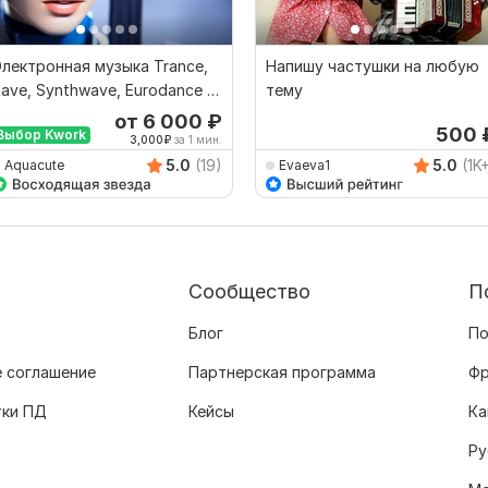
лектронная музыка Trance,
Напишу частушки на любую
ave, Synthwave, Eurodance и
тему
другие жанры
от 6 000
₽
500
Выбор Kwork
3,000
₽
за 1 мин.
5.0
(19)
5.0
(1K
Aquacute
Evaeva1
Сообщество
П
Блог
По
 соглашение
Партнерская программа
Фр
тки ПД
Кейсы
Ка
Ру