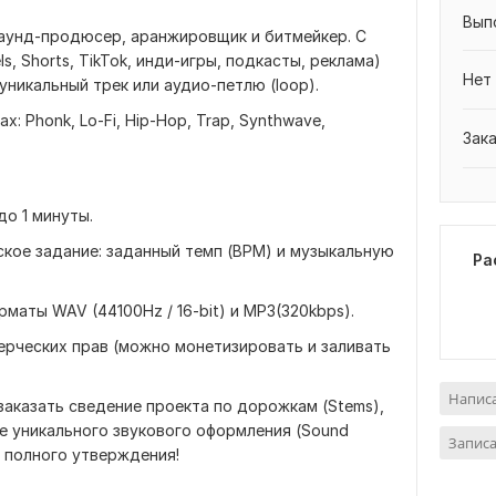
Вып
аунд-продюсер, аранжировщик и битмейкер. С
s, Shorts, TikTok, инди-игры, подкасты, реклама)
Нет
уникальный трек или аудио-петлю (loop).
 Phonk, Lo-Fi, Hip-Hop, Trap, Synthwave,
Зак
до 1 минуты.
ское задание: заданный темп (BPM) и музыкальную
Ра
рматы WAV (44100Hz / 16-bit) и MP3(320kbps).
ерческих прав (можно монетизировать и заливать
Напис
аказать сведение проекта по дорожкам (Stems),
е уникального звукового оформления (Sound
Запис
о полного утверждения!