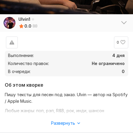
Ulvin1
0.0
(0)
0
Выполнение:
4 дня
Количество правок:
Не ограничено
В очереди:
0
Об этом кворке
Пишу тексты для песен под заказ. Ulvin — автор на Spotify
/ Apple Music.
Любые жанры: поп, рэп, R&B, рок, инди, шансон
Осмысленные, ритмичные, с душой
Развернуть
Для исполнителей, студий и блогеров