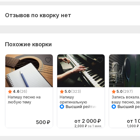
строки, повтор 2 раза)— Итого: ~16 строк + припев
Отзывов по кворку нет
Похожие кворки
4.6
(26)
5.0
(323)
5.0
(297)
Напишу песню на
Напишу
Запись вокала
любую тему
оригинальную
вашу песню, з
композицию на
голос для пес
фортепиано
от 2 000
₽
от 1
500
₽
2,000
₽
за 1 мин.
1,000
₽