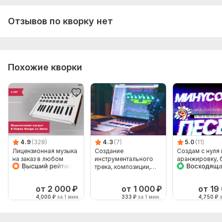
Объем услуги в кворке:
1 минута
Отзывов по кворку нет
Похожие кворки
4.9
(328)
4.3
(7)
5.0
(11)
Лицензионная музыка
Создание
Создам с нуля 
на заказ в любом
инструментального
аранжировку, 
жанре и обработка
трека, композиции,
большинства 
звука
аранжировка к вокалу
от 2 000
₽
от 1 000
₽
от 19
4,000
₽
за 1 мин.
333
₽
за 1 мин.
4,750
₽
з