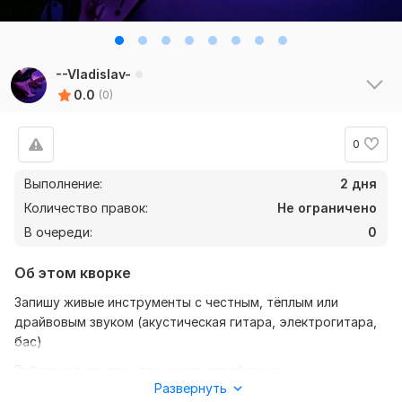
--Vladislav-
0.0
(0)
0
Выполнение:
2 дня
Количество правок:
Не ограничено
В очереди:
0
Об этом кворке
Запишу живые инструменты с честным, тёплым или
драйвовым звуком (акустическая гитара, электрогитара,
бас)
Работаю в жанрах, где ценят живой звук:
Развернуть
Рок, Поп-рок, Инди-рок, Блюз, Панк, Поп-панк, Фолк-рок,