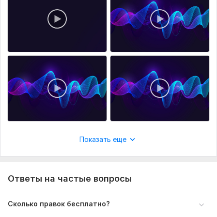
• Есть ли пожелания по структуре
• Примерное время трека
Если есть референсы — обязательно отправьте их. Так я
смогу точнее попасть в нужный вайб.
Объем услуги в кворке:
1 песня под ключ, 2 минуты
Показать еще
Ответы на частые вопросы
Сколько правок бесплатно?