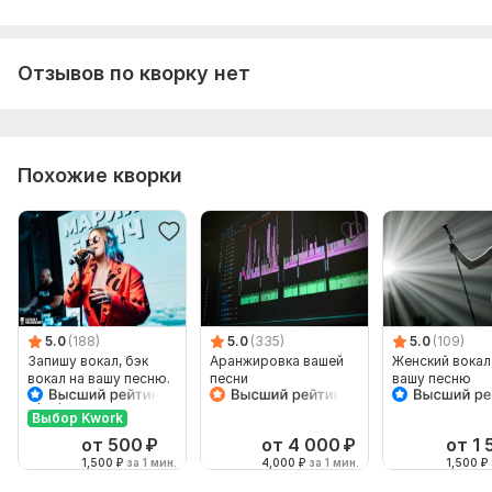
Отзывов по кворку нет
Похожие кворки
5.0
(188)
5.0
(335)
5.0
(109)
Запишу вокал, бэк
Аранжировка вашей
Женский вокал
вокал на вашу песню.
песни
вашу песню
Профессионал
Выбор Kwork
от 500
₽
от 4 000
₽
от 1 
1,500
₽
за 1 мин.
4,000
₽
за 1 мин.
1,500
₽