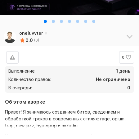
oneluvvter
0.0
(0)
0
Выполнение:
1 день
Количество правок:
Не ограничено
В очереди:
0
Об этом кворке
Привет! Я занимаюсь созданием битов, сведением и
обработкой треков в современных стилях: rage, opium,
trap, new jazz, hyperpop и melodic.
Помогу сделать качественный и атмосферный звук под