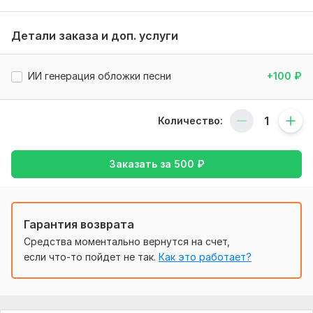
Река,которая помнит.wav
Детали заказа и доп. услуги
Нужно для заказа:
Пример ТЗ. Напиши рок‑балладу в стиле 80‑х. Вокал-
ИИ генерация обложки песни
+100
₽
мужской, либо женский. Настроение песни- энергичное.
Объем услуги в кворке:
1 песня
Количество:
Заказать за
500
₽
Гарантия возврата
Средства моментально вернутся на счет,
если что-то пойдет не так.
Как это работает?