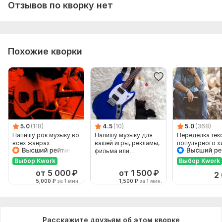
Отзывов по кворку нет
Похожие кворки
5.0
(118)
4.5
(10)
5.0
(368)
Напишу рок музыку во
Напишу музыку для
Переделка тек
всех жанрах
вашей игры, рекламы,
популярного х
фильма или
новый манер
мультфильма
Выбор Kwork
Выбор Kwork
от 5 000
₽
от 1 500
₽
2
5,000
₽
за 1 мин.
1,500
₽
за 1 мин.
Расскажите друзьям об этом кворке