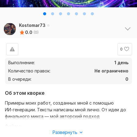
Kostomar73
0.0
(0)
0
Выполнение:
1 день
Количество правок:
Не ограничено
В очереди:
0
Об этом кворке
Примеры моих работ, созданных мной с помощью
ИИ‑генерации. Тексты написаны мной лично. От идеи до
финального микса — мой авторский подход
Файлы
Развернуть
Тишина Её Дом.wav