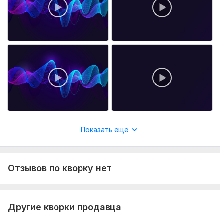
личных треков
поздравлений
мемов и вайбовых песен
Нужно для заказа:
Что нужно от вас: — тема трека
— жанр
— настроение
— примеры (если есть)
Быстрое выполнение
Показать еще
Уникальный стиль
Современные AI технологии
Отзывов по кворку нет
Объем услуги в кворке:
2 песни под ключ
Другие кворки продавца