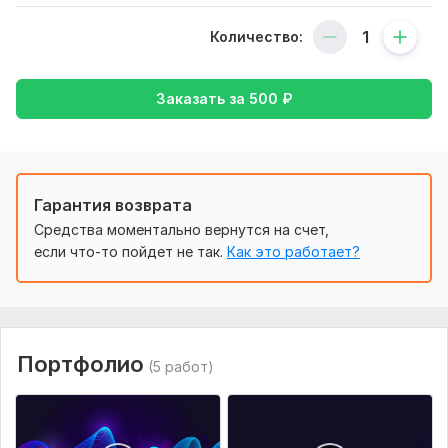
— AI-вокал
Количество:
— атмосфера и стиль под ваш вкус
Работаю в жанрах: рок
Заказать за
500
₽
фонк
рэп
поп
cyberpunk
Гарантия возврата
Средства моментально вернутся на счет,
folk
если что-то пойдет не так.
Как это работает?
cinematic
dark atmosphere
Подойдет для: TikTok
YouTube
Портфолио
(5 работ)
интро
игр