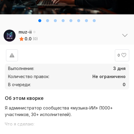
muz-ii
0.0
(0)
0
Выполнение:
3 дня
Количество правок:
Не ограничено
В очереди:
0
Об этом кворке
Я администратор сообщества «музыка-ИИ» (1000+
участников, 30+ исполнителей).
Что я сделаю:
— Уточню ваш запрос (стиль, нейросеть, задача)