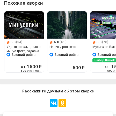
Похожие кворки
5.0
(34)
4.8
(125)
5.0
(70)
Удалю вокал, сделаю
Напишу рэп текст
Музыка на Ваш
минус трека, задавка
вокала, минусовки
Выбор Kwork
от 1 500
₽
от 1 
500
₽
500
₽
за 1 мин.
1,500
₽
Расскажите друзьям об этом кворке