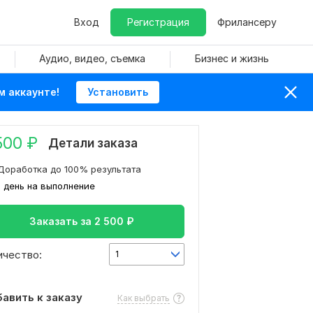
Вход
Регистрация
Фрилансеру
Аудио, видео, съемка
Бизнес и жизнь
м аккаунте!
Установить
500
₽
Детали заказа
Доработка до 100% результата
1 день на выполнение
Заказать за
2 500
₽
ичество:
1
авить к заказу
Как выбрать