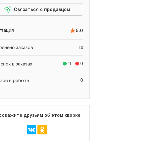
Связаться с продавцом
утация
5.0
олнено заказов
14
11
0
ценок в заказах
0
азов в работе
сскажите друзьям об этом кворке