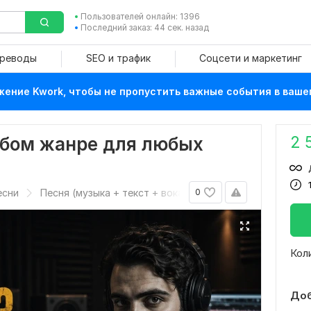
Пользователей онлайн: 1396
Последний заказ: 44 сек. назад
ереводы
SEO и трафик
Соцсети и маркетинг
ение Kwork, чтобы не пропустить важные события в ваше
2 
юбом жанре для любых
есни
Песня (музыка + текст + вокал)
0
Кол
Доб