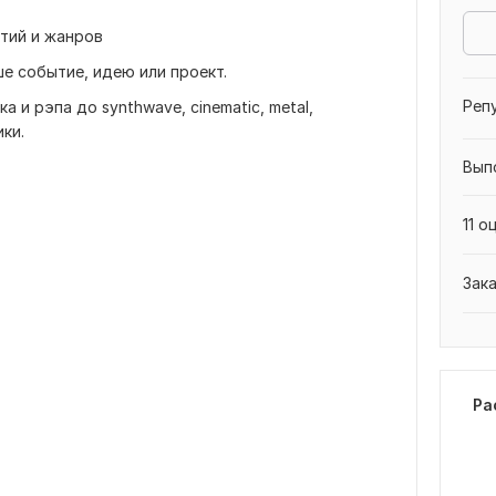
тий и жанров
е событие, идею или проект.
Реп
а и рэпа до synthwave, cinematic, metal,
ки.
Вып
11 о
Зак
Ра