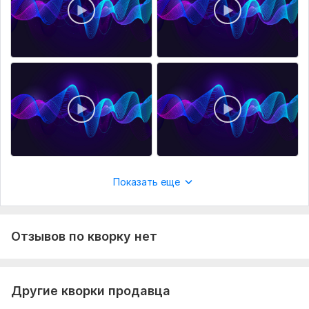
· Качественные vst инструменты любого плана (в том
числе и оркестры)
· Электронные синтезаторы и инструменты
Нужно для заказа:
1. Общая суть проекта, будь то песня/игра/мультфильм,
дабы понимать с чем имеем дело
2. Референс (трек/видео/музыкальный фрагмент из
фильма) - что угодно, что даст мне понять настроение и
направление в которому нужно двигаться
Показать еще
Ну и желательно- обратная связь от вас в течение
работы, что бы итоговый результат устроил всех
Объем услуги в кворке:
60 минут
Отзывов по кворку нет
Другие кворки продавца