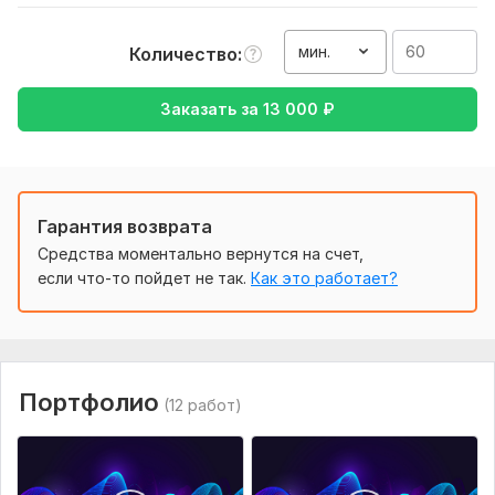
Ableton
мин.
Количество
—————————————————————————————
———
Заказать за
13 000
₽
Какие услуги я предоставляю
· Аранжировка/минус для вашей песни или просто идеи
· Саундтрек к игре/фильму
· Коммерческий джингл
Гарантия возврата
Средства моментально вернутся на счет,
· Ручной тюн (коррекция) вашего вокала
если что-то пойдет не так.
Как это работает?
—————————————————————————————
———
С какими инструментами работаю
· Гитара
Портфолио
(12 работ)
· Электрогитара
· Бас гитара
· Живые и электронные барабаны в отличном качестве