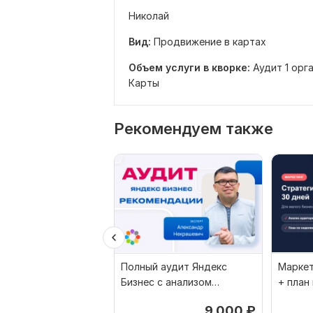
Николай
Вид:
Продвижение в картах
Объем услуги в кворке:
Аудит 1 орг
Карты
Рекомендуем также
Полный аудит Яндекс
Маркет
Бизнес с анализом
+ план
конкурентов и планом
малого
9 000
₽
исправлений