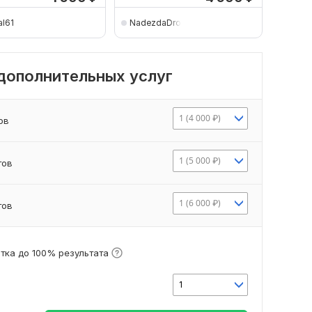
al61
NadezdaDrozdova
kurash
 дополнительных услуг
1 (4 000 ₽)
ов
1 (5 000 ₽)
тов
1 (6 000 ₽)
тов
тка до 100% результата
1