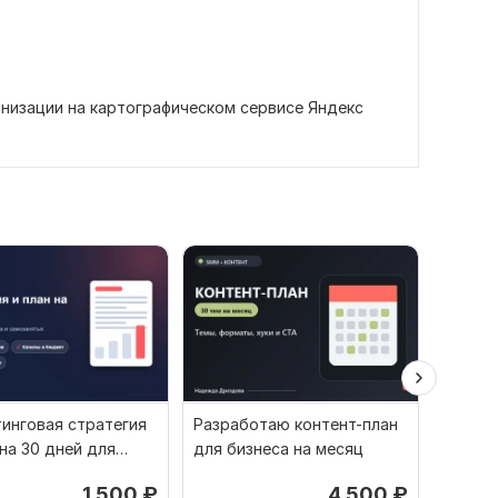
анизации на картографическом сервисе Яндекс
инговая стратегия
Разработаю контент-план
Разра
 на 30 дней для
для бизнеса на месяц
марке
 бизнеса
и план
1 500
₽
4 500
₽