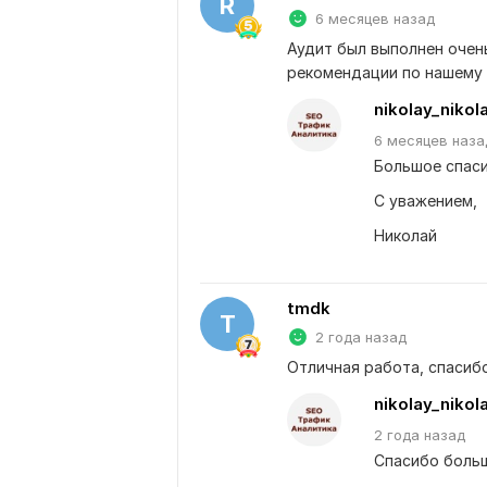
R
6 месяцев назад
Аудит был выполнен очень
рекомендации по нашему 
nikolay_nikol
6 месяцев
наза
Большое спаси
С уважением,
Николай
tmdk
T
2 года назад
Отличная работа, спасибо
nikolay_nikol
2 года
назад
Спасибо больш