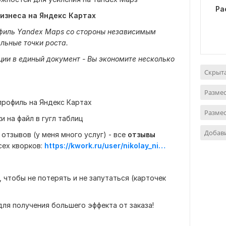
Ра
бизнеса на Яндекс Картах
офиль Yandex Maps со стороны независимым
льные точки роста.
ии в единый документ - Вы экономите несколько
Скрыт
Размес
профиль на Яндекс Картах
Размес
 на файл в гугл таблиц
Добав
отзывов (у меня много услуг) - все
отзывы
сех кворков:
https://kwork.ru/user/nikolay_nikolaevich
, чтобы не потерять и не запутаться (карточек
ля получения большего эффекта от заказа!