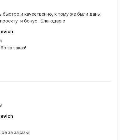
 быстро и качественно, к тому же были даны 
проекту  и бонус . Благодарю
aevich
д
бо за заказ!
!
aevich
ое за заказы!