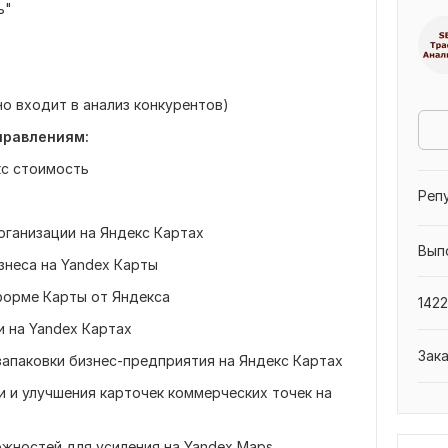
ь"
о входит в анализ конкурентов)
правлениям:
кс стоимость
Реп
организации на Яндекс Картах
Вып
знеса на Yandex Карты
форме Карты от Яндекса
1422
и на Yandex Картах
Зак
запаковки бизнес-предприятия на Яндекс Картах
и и улучшения карточек коммерческих точек на
ожностей для усиления на Yandex Maps