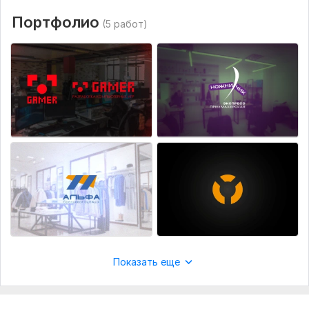
В нескольких цветах
Портфолио
(5 работ)
Визуализация
Фавикон
Высокое разрешение
Исходники
Количество логотипов: 3
Срок выполнения:
1 день
Вид:
Новый логотип
Стиль:
Плоский
Создание логотипа:
С нуля
Показать еще