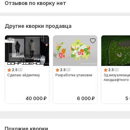
Отзывов по кворку нет
Другие кворки продавца
2.5
(2)
2.5
(2)
2.5
(2)
Сделаю айдентику
Разработка упаковки
3д визуализац
ландшафтного 
40 000
₽
6 000
₽
5
Похожие кворки