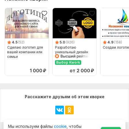
4.5
(52)
5.0
(926)
4.9
(158)
Сделаю логотип для
Разработаю
Создам логоти
вашей компании или
уникальный дизайн
семьи
логотипа
Выбор Kwork
1 000
₽
от 2 000
₽
Расскажите друзьям об этом кворке
Мы используем файлы
cookie
, чтобы