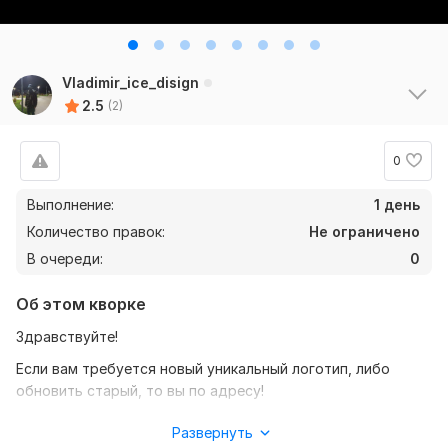
Vladimir_ice_disign
2.5
(2)
0
Выполнение:
1 день
Количество правок:
Не ограничено
В очереди:
0
Об этом кворке
Здравствуйте!
Если вам требуется новый уникальный логотип, либо
обновить старый, то вы по адресу!
Вы получите:
Развернуть