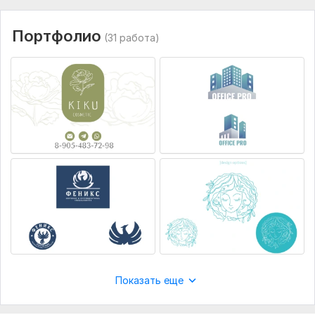
Читать
Ответ продавца
Портфолио
(31 работа)
Alexey_Volk
1 год назад
A
Всё выполнено в срок и по согласованию. 
Рекомендую!
Читать
Ответ продавца
Показать еще
Viacheslav_067
1 год назад