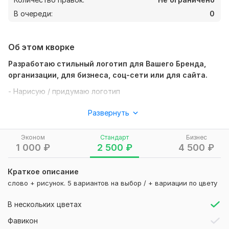
В очереди:
0
Об этом кворке
Разработаю стильный логотип для Вашего Бренда,
организации, для бизнеса, соц-сети или для сайта.
- Нарисую / придумаю логотип
- Работаю в разных стилистиках, всегда внимательна к
Развернуть
каждому заказу
- Готовый макет предоставляю в рабочем формате (AI),
Эконом
Стандарт
Бизнес
pdf. (возможно eps). Если нужен корел (cdr указывайте об
1 000
₽
2 500
₽
4 500
₽
этом в самом начале!)
Рейтинги по критериям
Краткое описание
- по итогу предоставляется макет выбранного варианта (1
Скорость
5
слово + рисунок. 5 вариантов на выбор / + вариации по цвету
вариант)
Качество
5
- Качество гарантирую
Коммуникация
5
В нескольких цветах
- Предоставляю вам варианты логотипа и выбранный
Фавикон
9
0