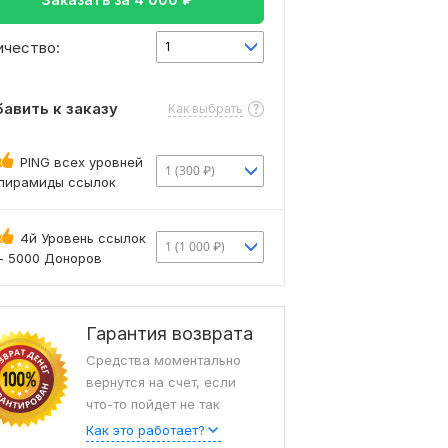
ичество:
1
авить к заказу
Как выбрать
PING всех уровней
1 (300 ₽)
пирамиды ссылок
4й Уровень ссылок
1 (1 000 ₽)
- 5000 Доноров
Гарантия возврата
Средства моментально
вернутся на счет, если
что-то пойдет не так
Как это работает?