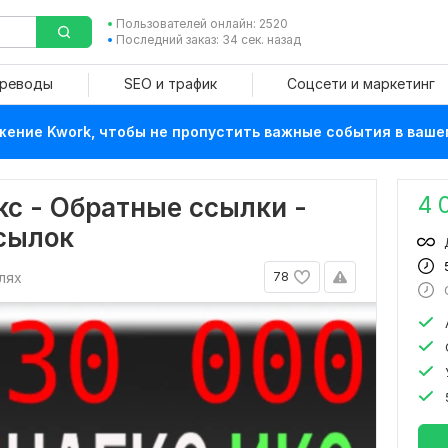
Пользователей онлайн: 2520
Последний заказ: 34 сек. назад
ереводы
SEO и трафик
Соцсети и маркетинг
ение Kwork, чтобы не пропустить важные события в ваше
4 
с - Обратные ссылки -
сылок
лях
78