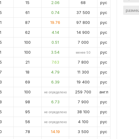
1
15
2.06
68
рус
размещ
5
61
0.74
37 500
рус
1
87
19.76
97 800
рус
1
62
4.14
14 900
рус
5
100
0.51
7 000
рус
1
100
3.54
рус
менее 50
5
21
7.63
7 800
рус
7
18
4.79
11 300
рус
3
69
6.39
19 400
рус
6
100
259 700
англ
не определено
8
98
6.73
7 900
рус
5
95
38 100
рус
не определено
3
56
4 100
рус
не определено
0
78
14.19
3 500
рус