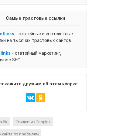
Самые трастовые ссылки
etlinks
-
статейные и контекстные
лки на тысячах трастовых сайтов
links
-
статейный маркетинг,
ичное SEO
сскажите друзьям об этом кворке
в ВК
Cсылки из Google+
 сайта по профилям