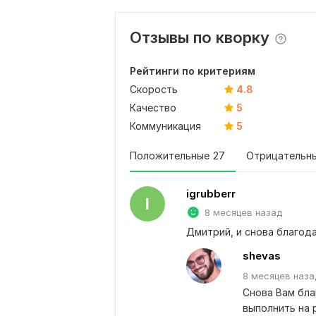
Отзывы по кворку
Рейтинги по критериям
Скорость
4.8
Качество
5
Коммуникация
5
Положительные
27
Отрицательн
igrubberr
I
8 месяцев назад
Дмитрий, и снова благод
shevas
8 месяцев
наза
Снова Вам бла
выполнить на 