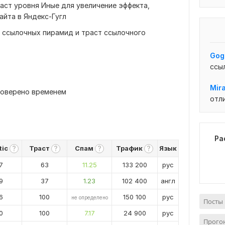
раст уровня Иные для увеличение эффекта,
айта в Яндекс-Гугл
 ссылочных пирамид и траст ссылочного
Gog
ссы
Mira
роверено временем
отл
Ра
tic
Траст
Спам
Трафик
Язык
?
?
?
?
7
63
11.25
133 200
рус
9
37
1.23
102 400
англ
6
100
150 100
рус
не определено
Посты 
0
100
7.17
24 900
рус
Прогон