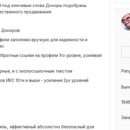
ей под ключевые слова Доноры подобраны
тественного продвижения
У Доноров
офили заполняю вручную для надежности и
кс
 Обратные ссылки на профили 1го уровня, усиливая
Реп
орные, и с околоссылочным текстом
ров ИКС 10ти и выше - усиление 2ух уровней
Вып
1948
Зак
иль, эффективный абсолютно безопасный для