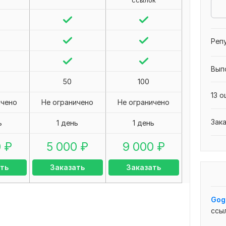
ссылок
Реп
Вып
50
100
13 о
ичено
Не ограничено
Не ограничено
Зак
ь
1 день
1 день
0
₽
5 000
₽
9 000
₽
ть
Заказать
Заказать
Gog
ссы