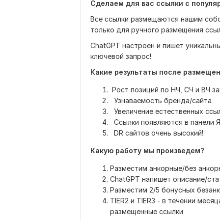
Сделаем для вас ссылки с популя
Все ссылки размещаются нашим собс
только для ручного размещения ссыл
ChatGPT настроен и пишет уникальн
ключевой запрос!
Какие результаты после размеще
Рост позиций по НЧ, СЧ и ВЧ з
Узнаваемость бренда/сайта
Увеличение естественных ссыл
Ссылки появляются в панели Я
DR сайтов очень высокий!
Какую работу мы произведем?
Разместим анкорные/без анкор
ChatGPT напишет описание/ста
Разместим 2/5 бонусных безан
TIER2 и TIER3 - в течении мес
размещенные ссылки