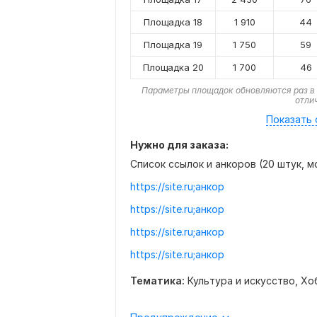
Площадка 18
1 910
44
Площадка 19
1 750
59
Площадка 20
1 700
46
Параметры площадок обновляются раз в 
отли
Показать 
Нужно для заказа:
Список ссылок и анкоров (20 штук, м
https://site.ru;анкор
https://site.ru;анкор
https://site.ru;анкор
https://site.ru;анкор
Тематика:
Культура и искусство,
Хо