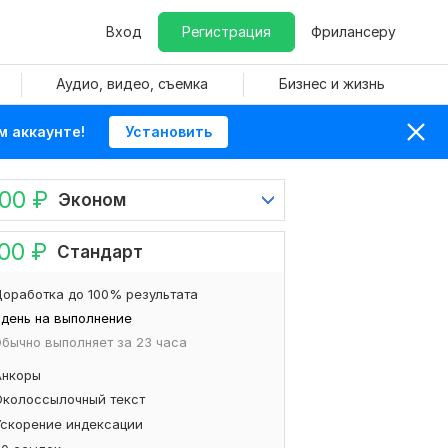
Вход
Регистрация
Фрилансеру
Аудио, видео, съемка
Бизнес и жизнь
м аккаунте!
Установить
500
₽
Эконом
000
₽
Стандарт
оработка до 100% результата
 день на выполнение
бычно выполняет за 23 часа
Анкоры
Околоссылочный текст
Ускорение индексации