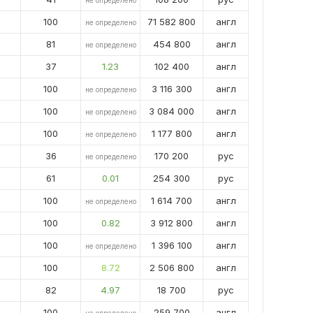
не определено
100
71 582 800
англ
не определено
81
454 800
англ
не определено
37
1.23
102 400
англ
100
3 116 300
англ
не определено
100
3 084 000
англ
не определено
100
1 177 800
англ
не определено
36
170 200
рус
не определено
61
0.01
254 300
рус
100
1 614 700
англ
не определено
100
0.82
3 912 800
англ
100
1 396 100
англ
не определено
100
8.72
2 506 800
англ
82
4.97
18 700
рус
100
259 700
англ