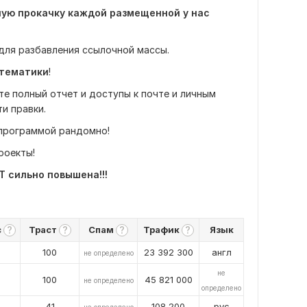
ую прокачку каждой размещенной у нас
для разбавления ссылочной массы.
 тематики
!
е полный отчет и доступы к почте и личным
и правки.
программой рандомно!
роекты!
 сильно повышена!!!
c
Траст
Спам
Трафик
Язык
?
?
?
?
100
23 392 300
англ
не определено
не
100
45 821 000
не определено
определено
41
108 200
рус