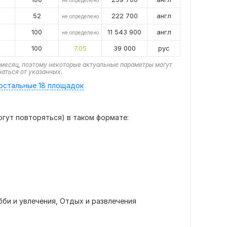
не определено
52
222 700
англ
не определено
100
11 543 900
англ
не определено
100
7.05
39 000
рус
месяц, поэтому некоторые актуальные параметры могут
чаться от указанных.
остальные 18 площадок
огут повторяться) в таком формате:
бби и увлечения,
Отдых и развлечения