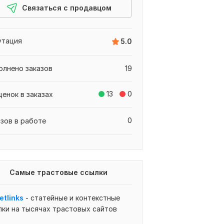
Связаться с продавцом
утация
5.0
олнено заказов
19
13
0
ценок в заказах
0
азов в работе
Самые трастовые ссылки
etlinks
-
статейные и контекстные
лки на тысячах трастовых сайтов