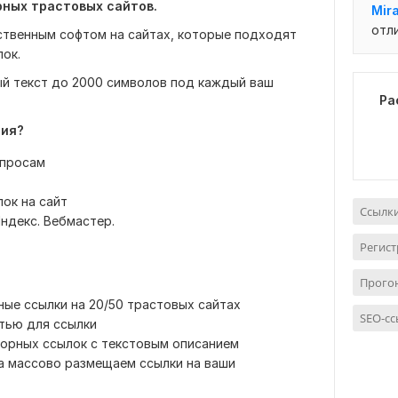
рных трастовых сайтов.
Mira
отл
твенным софтом на сайтах, которые подходят
ок.
ый текст до 2000 символов под каждый ваш
Ра
ния?
апросам
ок на сайт
Ссылки
ндекс. Вебмастер.
Регист
Прогон
ные ссылки на 20/50 трастовых сайтах
SEO-сс
тью для ссылки
корных ссылок с текстовым описанием
яца массово размещаем ссылки на ваши