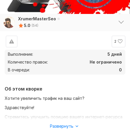
XrumerMasterSeo
5.0
(54)
2
Выполнение:
5 дней
Количество правок:
Не ограничено
В очереди:
0
Об этом кворке
Хотите увеличить трафик на ваш сайт?
Здравствуйте!
Стремитесь улучшить позицию вашего интернет-ресурса
в поисковых системах и привлечь больше целевых
Развернуть
Рейтинги по критериям
посетителей?