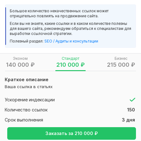
каталоге сайтов!!!
Большое количество некачественных ссылок может
1) Ручная регистрация сайта в общетематических
отрицательно повлиять на продвижение сайта.
каталогах.
Если вы не знаете, какие ссылки и в каком количестве полезны
для вашего сайта, рекомендуем обратиться к специалистам для
http://catalog-yandex.ru
http://google-catalog.ru
выработки ссылочной стратегии.
http://callboard.site
http://whiteseolinks.ru
Полезный раздел:
SEO / Аудиты и консультации
http://addarticle.site
http://good-catalog.ru
http://blog-catalog.ru
http://mailinks.ru
http://blog-katalog.ru
http://project-catalog.ru
http://zolotoykatalog.ru
Эконом
Стандарт
Бизнес
140 000
₽
210 000
₽
215 000
₽
http://photo-katalog.ru
http://seo-catalog.ru
2) Ручная регистрация сайта в общетематических
Краткое описание
каталогах статей.
Ваша ссылка в статьях
http://catalog-yandex.ru
http://google-catalog.ru
http://callboard.site
http://whiteseolinks.ru
Ускорение индексации
http://addarticle.site
http://good-catalog.ru
Количество ссылок
150
http://blog-catalog.ru
http://mailinks.ru
http://blog-katalog.ru
Срок выполнения
http://project-catalog.ru
http://zolotoykatalog.ru
3 дня
http://photo-katalog.ru
http://seo-catalog.ru
Заказать за
210 000
₽
Под размещение статей, от вас статья: