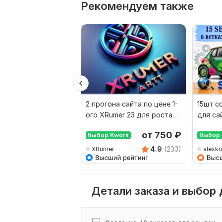
Рекомендуем также
2 прогона сайта по цене 1-
15шт с
ого XRumer 23 для роста
для са
позиций
Автомо
от 750
₽
Выбор Kwork
Выбор 
в новы
4.9
(233)
XRumer
alexko
Детали заказа и выбор