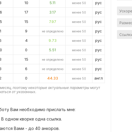
8
10
5.11
рус
менее 50
Ускор
6
17
3.17
рус
менее 50
5
15
7.97
рус
менее 50
Размес
1
9
рус
не определено
менее 50
Ссылки
6
4
9.73
рус
менее 50
0
0
5.51
рус
менее 50
3
15
рус
не определено
менее 50
3
6
рус
не определено
менее 50
2
0
44.33
англ
менее 50
месяц, поэтому некоторые актуальные параметры могут
чаться от указанных.
аботу Вам необходимо прислать мне:
. В одном кворке одна ссылка.
аются Вами - до 40 анкоров.