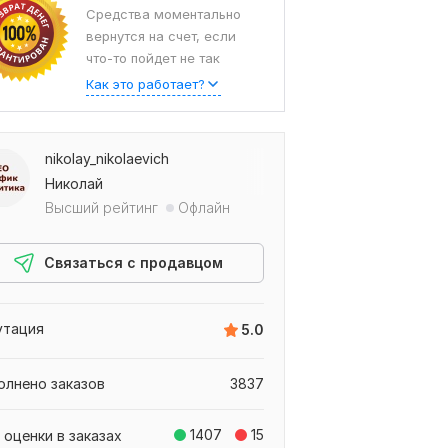
Средства моментально
вернутся на счет, если
что-то пойдет не так
Как это работает?
nikolay_nikolaevich
Николай
Высший рейтинг
Офлайн
Связаться с продавцом
утация
5.0
олнено заказов
3837
1407
15
 оценки в заказах