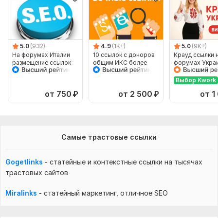
5.0
(932)
4.9
(1K+)
5.0
(9K+)
На форумах Италии
10 ссылок с доноров
Крауд ссылки 
размещение ссылок
общим ИКС более
форумах Украи
500 000
новых темах
Выбор Kwork
от 750
₽
от 2 500
₽
от 1
Самые трастовые ссылки
Gogetlinks
-
статейные и контекстные
ссылки на тысячах
трастовых сайтов
Miralinks
-
статейный маркетинг,
отличное SEO