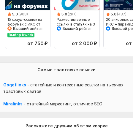
необходимы «Анкорные» необходимо написать анкоры
(ключевые слова) и ссылки к ним.
5.0
(908)
5.0
(2K+)
5.0
(487)
3. Статьи если хотите добавить именно свои!
15 крауд-ссылок на
Разместим вечные
20 анкорных с
форумах с ИКС от
ссылки в статьях на 3-
ИКС + пирамид
Гарантий выхода в ТОП Вашего сайта я не предоставляю.
300, в новых темах
х сайтах медицина,
продвижения 
Показать ещё
Индексация от 7 дней до 6 месяцев, только естественной
здоровье
поиске запрос
Выбор Kwork
индексацией для Я и G. Не додумывайте сюда правила
от 750
₽
от 2 000
₽
от
других бирж ссылок!
Фриланс услуга включает:
Написание статьи
Самые трастовые ссылки
Изображения
Количество ссылок: 7
Gogetlinks
-
статейные и контекстные
ссылки на тысячах
трастовых сайтов
Картинки
Срок выполнения:
2 дня
Miralinks
-
статейный маркетинг,
отличное SEO
Тип:
На собственных сайтах
Тематика:
Отдых и развлечения,
Строительство,
Товары
Расскажите друзьям об этом кворке
и услуги