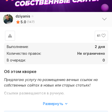
Рейтинги по критериям
dziyanis
Скорость
5
5.0
(147)
Качество
5
Коммуникация
5
61
67
1
Выполнение:
2 дня
Количество правок:
Не ограничено
Prorok23
27 дней назад
В очереди:
0
Быстро, недорого и качественно
Об этом кворке
na5zvezd
5 месяцев назад
Предлагаю услугу по размещению вечных ссылок на
собственных сайтах в новых или старых статьях!
Все прошло отлично, ссылки размещены
Ссылки размещаются в ручную.
Читать
Ответ продавца
Обратите внимание на то, что SEO ссылки (не трафик) они
Развернуть
рассчитаны на роботов ПС Яндекс и Google и других