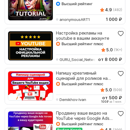
4.9
(482)
1 000
₽
anonymousART1
Настройка рекламы на
youtube в вашем аккаунте
5.0
(1K+)
от 8 000
₽
GURU_Social_Network
Напишу креативный
сценарий для роликов на
YouTube канал
5.0
(509)
от 500
₽
Demikhov-Ivan
100
₽
за 1 мин.
Продвину ваше видео на
YouTube через Google Ads
точно в вашу аудиторию
4.8
Выбор Kwork
(399)