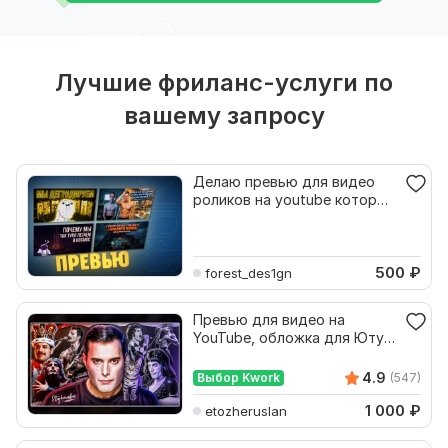
Лучшие фриланс-услуги по
вашему запросу
Делаю превью для видео
роликов на youtube которые
привлекут зрителя
500
₽
forest_des1gn
Превью для видео на
YouTube, обложка для Ютуб,
дизайн на заказ
4.9
Выбор Kwork
(547)
1 000
₽
etozheruslan