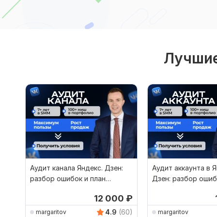
Лучшие
Аудит канала Яндекс. Дзен:
Аудит аккаунта в 
разбор ошибок и план
Дзен: разбор ошиб
выхода в топ
улучшений
12 000
₽
4.9
(60)
margaritov
margaritov