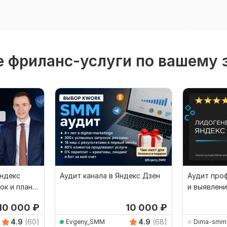
 фриланс-услуги по вашему 
Яндекс
Аудит канала в Яндекс Дзен
Аудит проф
ок и план
и выявлени
10 000
₽
10 000
₽
4.9
(60)
4.9
(68)
Evgeny_SMM
Dima-smm