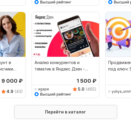
унт в
Анализ конкурентов и
Продвижен
исчики
тематик в Яндекс Дзен -
под ключ: 
ями
просмотры. дочитывания
т 9 000
₽
1 500
₽
5.0
(465)
agape
4.9
(43)
yuliya_sm
Перейти в каталог