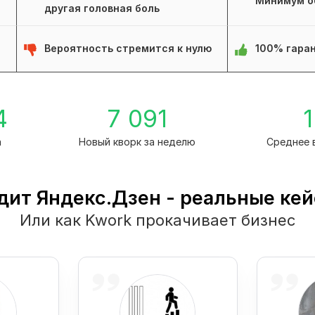
Минимум о
другая головная боль
Вероятность стремится к нулю
100% гаран
4
7 091
1
а
Новый кворк за неделю
Среднее 
дит Яндекс.Дзен - реальные ке
Или как Kwork прокачивает бизнес