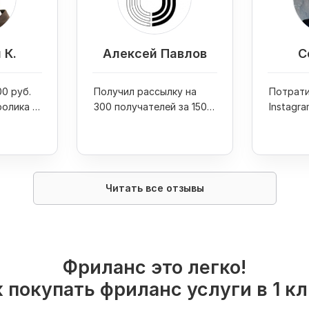
 К.
Алексей Павлов
С
0 руб.
Получил рассылку на
Потрати
ролика и
300 получателей за 1500
Instagra
 Youtube
руб. и 1 день
руб. и п
на фото
Читать все отзывы
Фриланс это легко!
 покупать фриланс услуги в 1 к