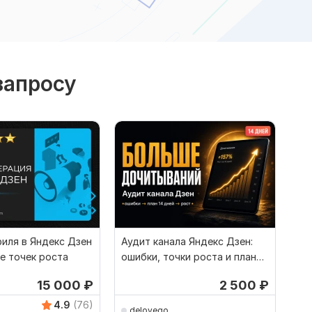
запросу
иля в Яндекс Дзен
Аудит канала Яндекс Дзен:
е точек роста
ошибки, точки роста и план
на 14 дней
15 000
₽
2 500
₽
4.9
(76)
delovego