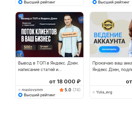
Вывод в ТОП в Яндекс. Дзен:
Прокачаю ваш акка
написание статей и
Яндекс Дзен, подп
настройка рекламы
станут покупател
от 18 000
₽
о
5.0
(74)
maslovsmm
Yulia_evg