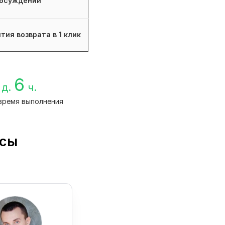
бсуждений
тия возврата в 1 клик
6
д.
ч.
время выполнения
йсы