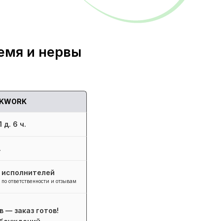
емя и нервы
KWORK
 д. 6 ч.
.
+ исполнителей
 по ответственности и отзывам
в — заказ готов!