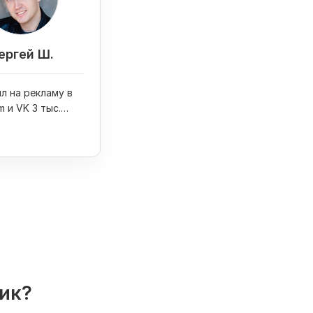
ергей Ш.
л на рекламу в
m и VK 3 тыс.
олучил 6 заказов
 свадеб
лик?