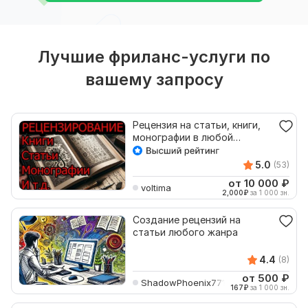
Лучшие фриланс-услуги по
вашему запросу
Рецензия на статьи, книги,
монографии в любой
области
5.0
(53)
от 10 000
₽
voltima
2,000
₽
за 1 000 зн.
Создание рецензий на
статьи любого жанра
4.4
(8)
от 500
₽
ShadowPhoenix771571
167
₽
за 1 000 зн.