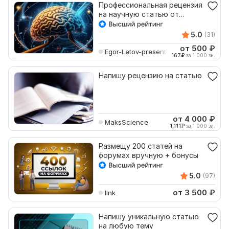
Профессиональная рецензия
на научную статью от
копирайтера
5.0
(31)
от 500
₽
Egor-Letov-present
167
₽
за 1 000 зн.
Напишу рецензию на статью
от 4 000
₽
MaksScience
1,111
₽
за 1 000 зн.
Размещу 200 статей на
форумах вручную + бонусы
5.0
(97)
от 3 500
₽
llnk
Напишу уникальную статью
на любую тему