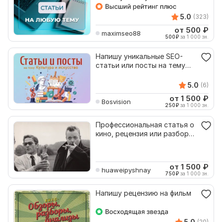
5.0
(323)
от 500
₽
maximseo88
500
₽
за 1 000 зн.
Напишу уникальные SEO-
статьи или посты на тему
Культура и искусство
5.0
(6)
от 1 500
₽
Bosvision
250
₽
за 1 000 зн.
Профессиональная статья о
кино, рецензия или разбор
фильма
от 1 500
₽
huaweipyshnay
750
₽
за 1 000 зн.
Напишу рецензию на фильм
5.0
(20)