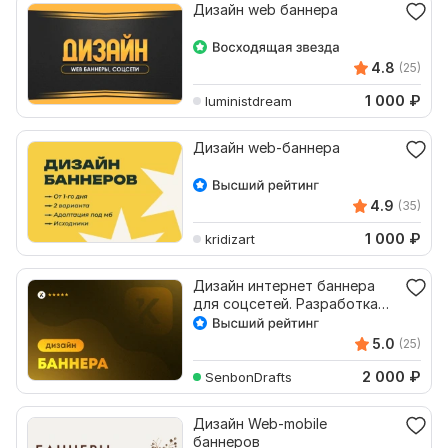
Дизайн web баннера
4.8
(25)
1 000
₽
luministdream
Дизайн web-баннера
4.9
(35)
1 000
₽
kridizart
Дизайн интернет баннера
для соцсетей. Разработка
web баннера
5.0
(25)
2 000
₽
SenbonDrafts
Дизайн Web-mobile
баннеров