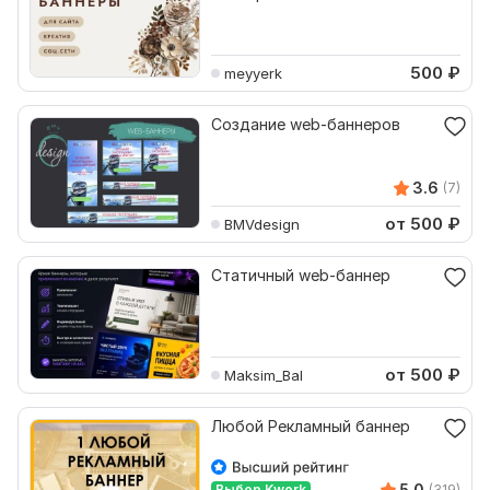
500
₽
meyyerk
Создание web-баннеров
3.6
(7)
от 500
₽
BMVdesign
Статичный web-баннер
от 500
₽
Maksim_Bal
Любой Рекламный баннер
5.0
Выбор Kwork
(319)