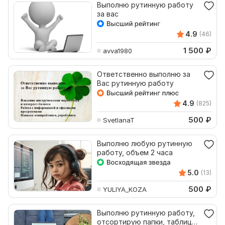
Выполню рутинную работу
за вас
4.9
(46)
1 500
₽
avva1980
Ответственно выполню за
Вас рутинную работу
4.9
(825)
500
₽
SvetlanaT
Выполню любую рутинную
работу, объем 2 часа
5.0
(13)
500
₽
YULIYA_KOZA
Выполню рутинную работу,
отсортирую папки, таблицы,