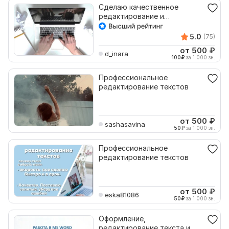
Сделаю качественное
редактирование и
корректуру текста
5.0
(75)
от 500
₽
d_inara
100
₽
за 1 000 зн.
Профессиональное
редактирование текстов
от 500
₽
sashasavina
50
₽
за 1 000 зн.
Профессиональное
редактирование текстов
от 500
₽
eska81086
50
₽
за 1 000 зн.
Оформление,
редактирование текста и