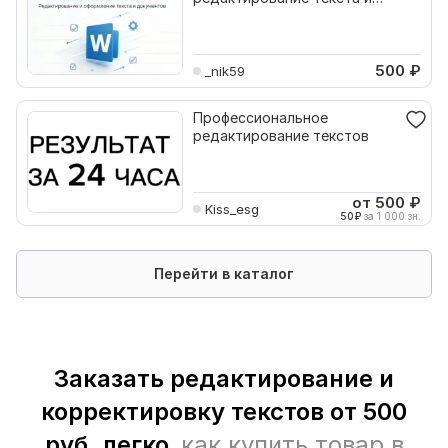
документов в MS Word
500
₽
_nik59
Профессиональное
редактирование текстов
от 500
₽
Kiss_esg
50
₽
за 1 000 зн.
Перейти в каталог
Заказать редактирование и
корректировку текстов от 500
руб. легко,
как купить товар в