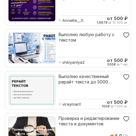
ИИ-текст
от 500
₽
Annette__S
1,667
₽
за 10 000 зн.
Выполню любую работу с
текстом
от 500
₽
shklyarilya2
500
₽
за 1 час
Выполню качественный
рерайт текста до 5000
символов
от 500
₽
virayman1
100
₽
за 1 000 зн.
Проверка и редактирование
текста и документов
5.0
(2)