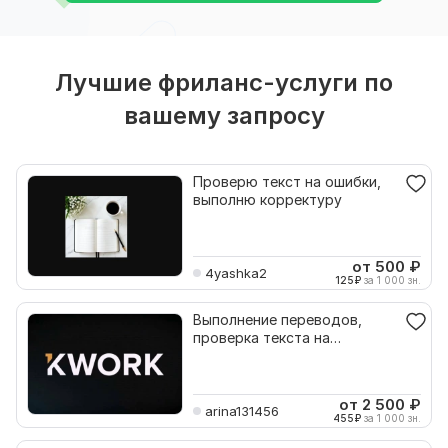
Лучшие фриланс-услуги по
вашему запросу
Проверю текст на ошибки,
выполню корректуру
от 500
₽
4yashka2
125
₽
за 1 000 зн.
Выполнение переводов,
проверка текста на
грамматику, работа монтаж
ии
от 2 500
₽
arina131456
455
₽
за 1 000 зн.