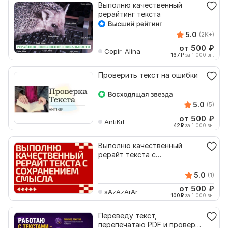
Выполню качественный
рерайтинг текста
5.0
(2K+)
от 500
₽
Copir_Alina
167
₽
за 1 000 зн.
Проверить текст на ошибки
5.0
(5)
от 500
₽
AntiKif
42
₽
за 1 000 зн.
Выполню качественный
рерайт текста с
сохранением смысла
5.0
(1)
от 500
₽
sAzAzArAr
100
₽
за 1 000 зн.
Переведу текст,
перепечатаю PDF и проверю