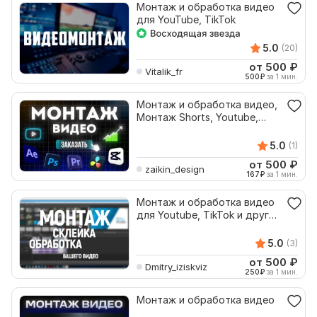
Монтаж и обработка видео
для YouTube, TikTok
5.0
(20)
от 500
₽
Vitalik_fr
500
₽
за 1 мин.
Монтаж и обработка видео,
Монтаж Shorts, Youtube,
TikTok. Качественно
5.0
(1)
от 500
₽
zaikin_design
167
₽
за 1 мин.
Монтаж и обработка видео
для Youtube, TikTok и других
платформ
5.0
(3)
от 500
₽
Dmitry_iziskviz
250
₽
за 1 мин.
Монтаж и обработка видео