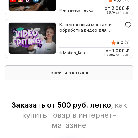
от 2 000
₽
elizaveta_fedko
667
₽
за 1 мин.
Качественный монтаж и
обработка видео для
Youtube, Tik Tok
5.0
(3)
от 1 000
₽
Motion_Kon
1,000
₽
за 1 мин.
Перейти в каталог
Заказать от 500 руб. легко,
как
купить товар в интернет-
магазине