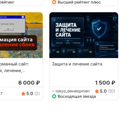
оманный сайт:
Защита и лечение сайта
, лечение,
6 000
₽
1 500
₽
5.0
(10)
tokyo_development
5.0
(2)
97