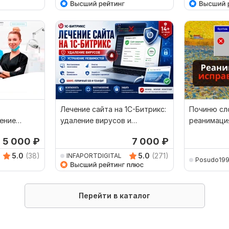
Лечение сайта на 1С-Битрикс:
Починю сл
ение
удаление вирусов и
реанимация
устранение уязвимостей
настройка
5 000
₽
7 000
₽
5.0
(38)
5.0
(271)
INFAPORTDIGITAL
Posudo19
Перейти в каталог