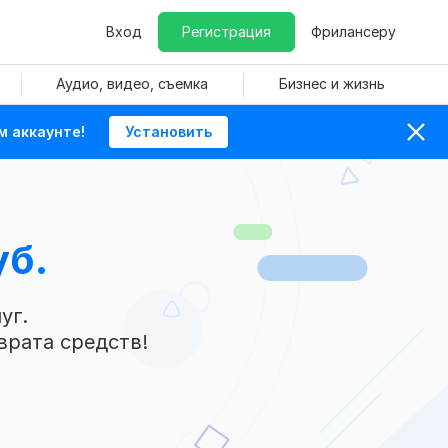
Вход
Регистрация
Фрилансеру
Аудио, видео, съемка
Бизнес и жизнь
м аккаунте!
Установить
уб.
уг.
врата средств!