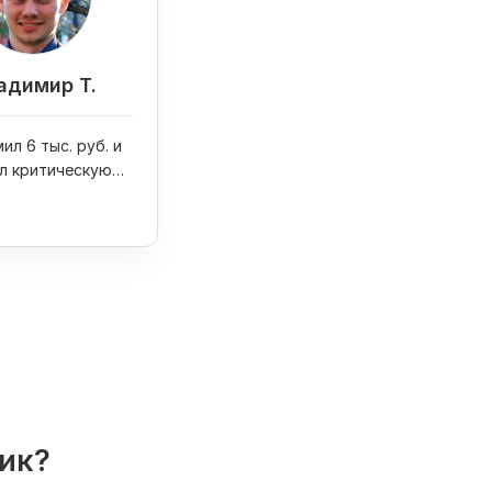
адимир Т.
ил 6 тыс. руб. и
л критическую
на сайте
лик?