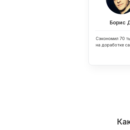
Борис 
Сэкономил 70 ты
на доработке са
купил на них iPh
Как