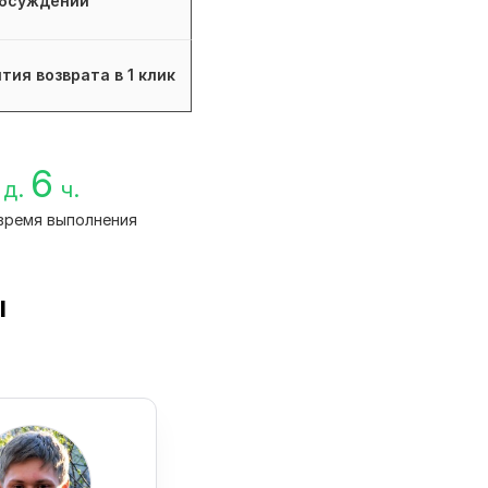
бсуждений
тия возврата в 1 клик
6
д.
ч.
время выполнения
ы