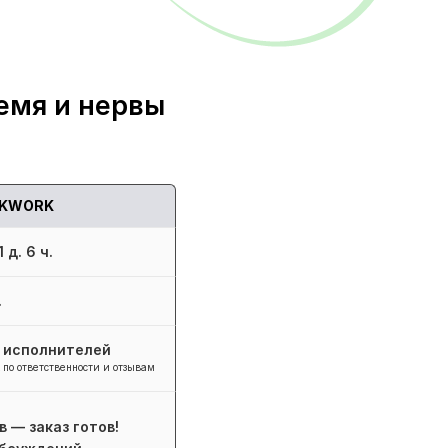
емя и нервы
KWORK
 д. 6 ч.
.
+ исполнителей
 по ответственности и отзывам
в — заказ готов!