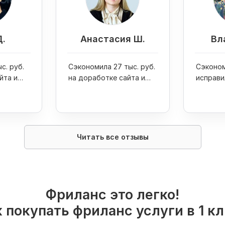
Д.
Анастасия Ш.
Вл
с. руб.
Сэкономила 27 тыс. руб.
Сэконом
йта и
на доработке сайта и
исправи
one 7
увеличила продажи
ошибку 
интернет-магазина в 4
раза
Читать все отзывы
Фриланс это легко!
 покупать фриланс услуги в 1 к