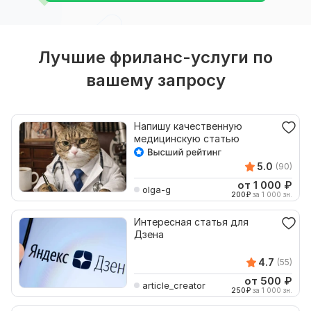
Лучшие фриланс-услуги по
вашему запросу
Напишу качественную
медицинскую статью
5.0
(90)
от 1 000
₽
olga-g
200
₽
за 1 000 зн.
Интересная статья для
Дзена
4.7
(55)
от 500
₽
article_creator
250
₽
за 1 000 зн.