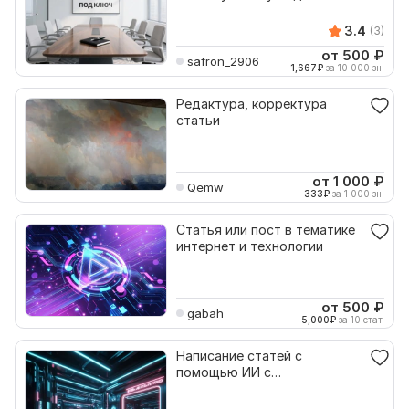
3.4
(3)
от 500
₽
safron_2906
1,667
₽
за 10 000 зн.
Редактура, корректура
статьи
от 1 000
₽
Qemw
333
₽
за 1 000 зн.
Статья или пост в тематике
интернет и технологии
от 500
₽
gabah
5,000
₽
за 10 стат.
Написание статей с
помощью ИИ с
иллюстрациями и без них