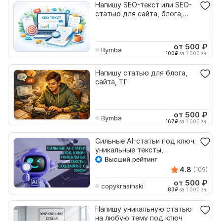
Напишу SEO-текст или SEO-
статью для сайта, блога,
новостной площадки
от 500
₽
Bymba
100
₽
за 1 000 зн.
Напишу статью для блога,
сайта, ТГ
от 500
₽
Bymba
167
₽
за 1 000 зн.
Сильные AI-статьи под ключ:
уникальные тексты,
созданные с умом
4.8
(109)
от 500
₽
copykrasinski
83
₽
за 1 000 зн.
Напишу уникальную статью
на любую тему под ключ