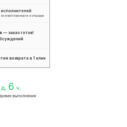
+ исполнителей
 по ответственности и отзывам
в — заказ готов!
бсуждений
тия возврата в 1 клик
6
д.
ч.
время выполнения