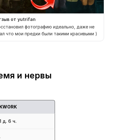
зыв от yutrifan
Отзыв от yu
сстановил фотографию идеально, даже не
реставраци
ал что мои предки были такими красивыми )
проведена у
емя и нервы
KWORK
 д. 6 ч.
.