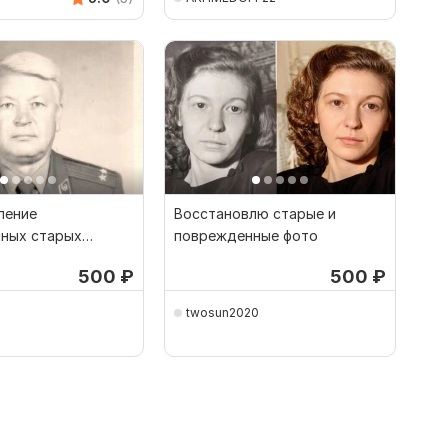
ление
Восстановлю старые и
ных старых
поврежденные фото
й
500
₽
500
₽
twosun2020