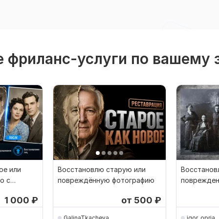
 фриланс-услуги по вашему 
ое или
Восстановлю старую или
Восстанов
о с
повреждённую фотографию
поврежден
устранени
1 000
₽
от 500
₽
GalinaTkacheva
igor_opria