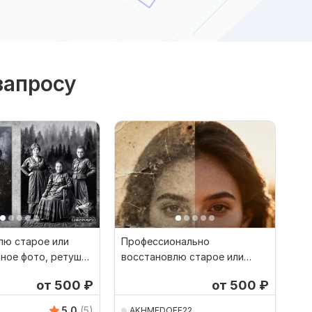
запросу
лю старое или
Профессионально
ное фото, ретушь,
восстановлю старое или
е дефектов
поврежденное фото
от 500
₽
от 500
₽
5.0
(5)
AKHMEDOFF22