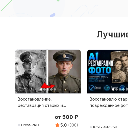
Лучшие
Восстановление,
Восстановлю стар
реставрация старых и
повреждённое фот
повреждённых фото - срочно
помощью AI
от 500
₽
5.0
(330)
Crest-PRO
KrolikBotovod