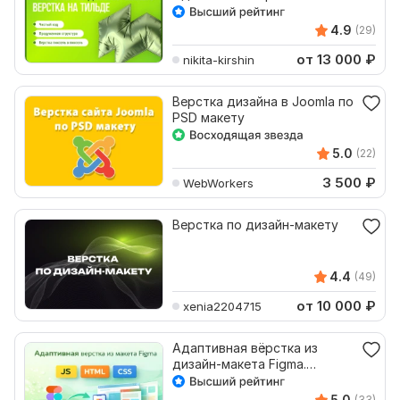
4.9
(29)
от 13 000
₽
nikita-kirshin
Верстка дизайна в Joomla по
PSD макету
5.0
(22)
3 500
₽
WebWorkers
Верстка по дизайн-макету
4.4
(49)
от 10 000
₽
xenia2204715
Адаптивная вёрстка из
дизайн-макета Figma.
HTML5, CSS, JS
5.0
(33)