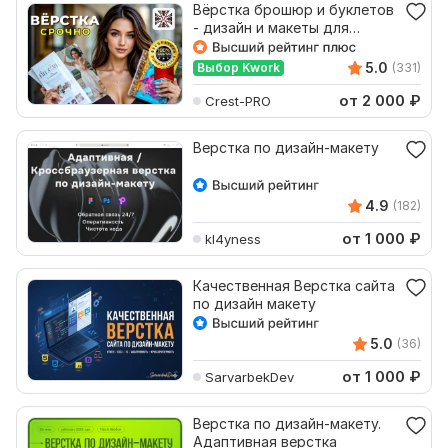
Вёрстка брошюр и буклетов
- дизайн и макеты для
типографии - срочно
5.0
Выбор Kwork
(331)
от 2 000
₽
Crest-PRO
Верстка по дизайн-макету
4.9
(182)
от 1 000
₽
kl4yness
Качественная Верстка сайта
по дизайн макету
5.0
(36)
от 1 000
₽
SarvarbekDev
Верстка по дизайн-макету.
Адаптивная верстка