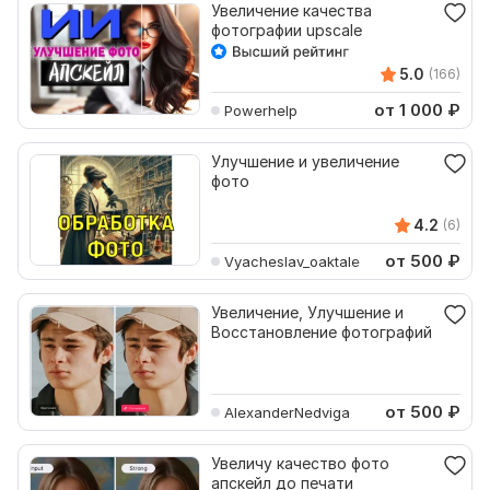
Увеличение качества
фотографии upscale
5.0
(166)
от 1 000
₽
Powerhelp
Улучшение и увеличение
фото
4.2
(6)
от 500
₽
Vyacheslav_oaktale
Увеличение, Улучшение и
Восстановление фотографий
от 500
₽
AlexanderNedviga
Увеличу качество фото
апскейл до печати