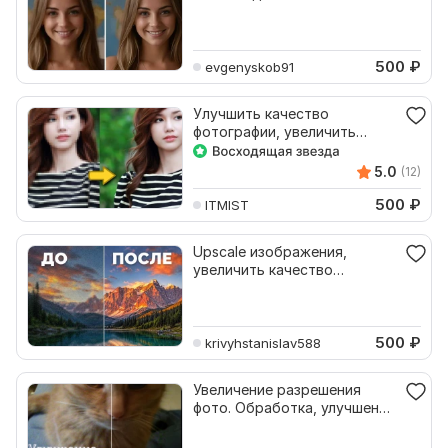
500
₽
evgenyskob91
Улучшить качество
фотографии, увеличить
разрешение
5.0
(12)
500
₽
ITMIST
Upscale изображения,
увеличить качество
фотографии
500
₽
krivyhstanislav588
Увеличение разрешения
фото. Обработка, улучшение
качества фото