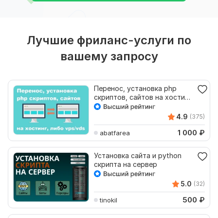
Лучшие фриланс-услуги по
вашему запросу
Перенос, установка php
скриптов, сайтов на хостинг,
либо vps, vds
4.9
(375)
1 000
₽
abatfarea
Установка сайта и python
скрипта на сервер
5.0
(32)
500
₽
tinokil