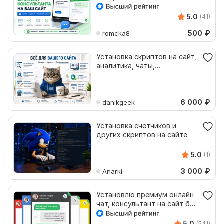
5.0
(41)
500
₽
romcka8
Установка скриптов на сайт,
аналитика, чаты,
пользовательский код
6 000
₽
danikgeek
Установка счетчиков и
других скриптов на сайте
5.0
(1)
3 000
₽
Anarki_
Установлю премиум онлайн
чат, консультант на сайт без
абон платы
5.0
(541)