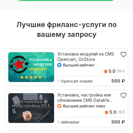
Лучшие фриланс-услуги по
вашему запросу
Установка модулей на CMS
Opencart, OcStore
5.0
(1K+)
500
₽
Opencart-master
Установка, настройка или
обновление CMS Datalife
Engine DLE
5.0
(151)
500
₽
stillmaster