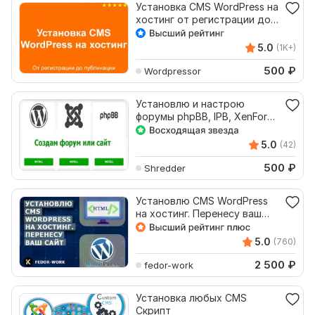
Установка CMS WordPress на
хостинг от регистрации до
публикации
5.0
(1K+)
500
₽
Wordpressor
Установлю и настрою
форумы phpBB, IPB, XenForo,
CMS Wordpress и другие
5.0
(42)
500
₽
Shredder
Установлю CMS WordPress
на хостинг. Перенесу ваш
сайт
5.0
(760)
2 500
₽
fedor-work
Установка любых CMS
Скрипт