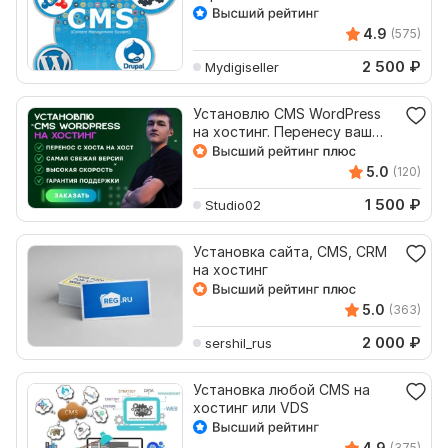
4.9
(575)
2 500
₽
Mydigiseller
Установлю CMS WordPress
на хостинг. Перенесу ваш
сайт с хоста на хост
5.0
(120)
1 500
₽
Studio02
Установка сайта, CMS, CRM
на хостинг
5.0
(363)
2 000
₽
sershil_rus
Установка любой CMS на
хостинг или VDS
4.9
(375)