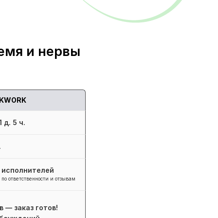
емя и нервы
KWORK
 д. 5 ч.
.
+ исполнителей
 по ответственности и отзывам
в — заказ готов!