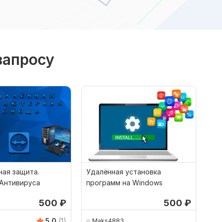
запросу
ная защита.
Удалённая установка
 Антивируса
программ на Windows
500
₽
500
₽
5.0
(1)
Maks4883