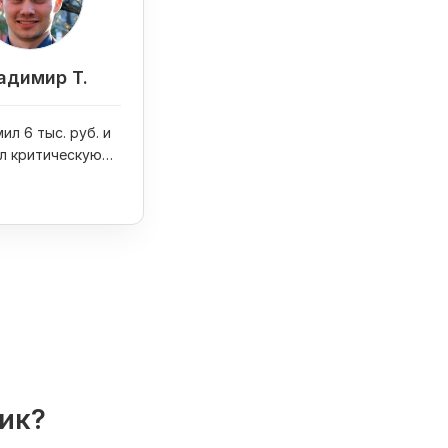
адимир Т.
ил 6 тыс. руб. и
л критическую
на сайте
лик?