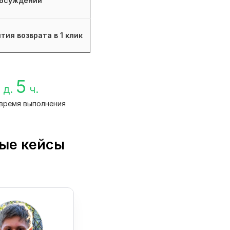
бсуждений
тия возврата в 1 клик
5
д.
ч.
время выполнения
ные кейсы