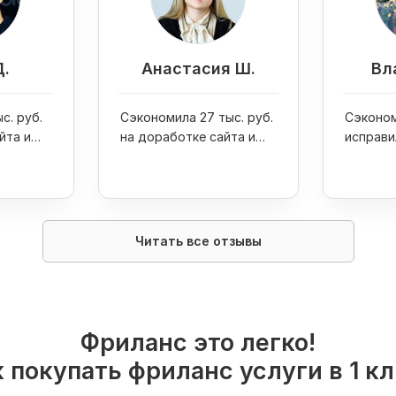
Д.
Анастасия Ш.
Вл
с. руб.
Сэкономила 27 тыс. руб.
Сэконом
йта и
на доработке сайта и
исправи
one 7
увеличила продажи
ошибку 
интернет-магазина в 4
раза
Читать все отзывы
Фриланс это легко!
 покупать фриланс услуги в 1 к