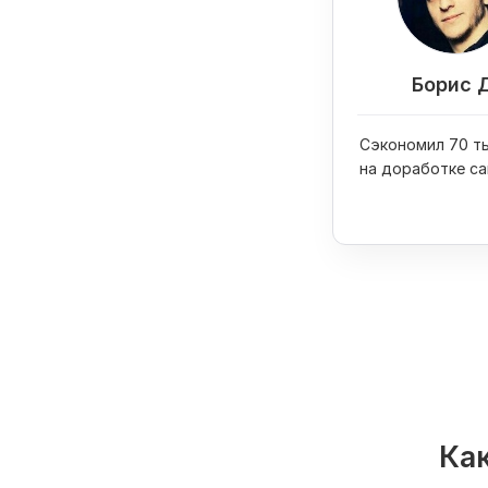
Борис 
Сэкономил 70 ты
на доработке са
купил на них iPh
Как