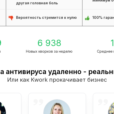
Минимум о
другая головная боль
Вероятность стремится к нулю
100% гаран
9
6 938
1
в
Новых кворков за неделю
Среднее 
а антивируса удаленно - реаль
Или как Kwork прокачивает бизнес