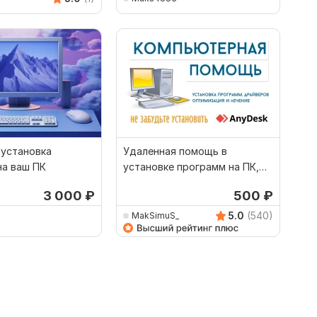
 установка
Удаленная помощь в
на ваш ПК
установке программ на ПК,
ноутбук
3 000
₽
500
₽
5.0
(540)
MakSimuS_