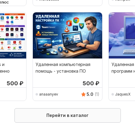
 и
Удаленная компьютерная
Удаленная
ленно
помощь - установка ПО
программ 
500
₽
500
₽
5.0
(1)
anaaanyev
JaquesX
Перейти в каталог