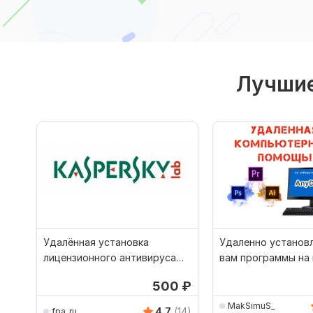
Лучшие
Удалённая установка
Удаленно установ
лицензионного антивируса
вам программы на 
Касперского на 1 год
500
₽
MakSimuS_
4.7
(14)
fpa_ru