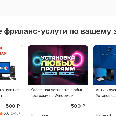
 фриланс-услуги по вашему 
лю нужные
Удалённая установка любых
Антивирус
пк
программ на Windows и
Установка
MacOS
500
₽
500
₽
5.0
(540)
morozeecc
Kompok