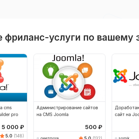
 фриланс-услуги по вашему 
а cms
Администрирование сайтов
Доработаю
ilder pro
на CMS Joomla
сайт на Jo
т 5 000
₽
500
₽
5.0
(148)
5.0
(132)
geezmore
somik