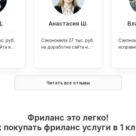
Д.
Анастасия Ш.
Вл
с. руб.
Сэкономила 27 тыс. руб.
Сэконом
йта и
на доработке сайта и
исправи
one 7
увеличила продажи
ошибку 
интернет-магазина в 4
раза
Читать все отзывы
Фриланс это легко!
 покупать фриланс услуги в 1 к