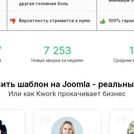
Минимум о
другая головная боль
Вероятность стремится к нулю
100% гаран
7
7 253
1
в
Новых кворка за неделю
Среднее 
ить шаблон на Joomla - реальн
Или как Kwork прокачивает бизнес