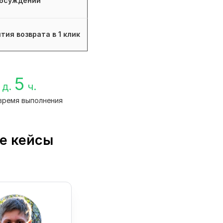
бсуждений
тия возврата в 1 клик
5
д.
ч.
время выполнения
ые кейсы