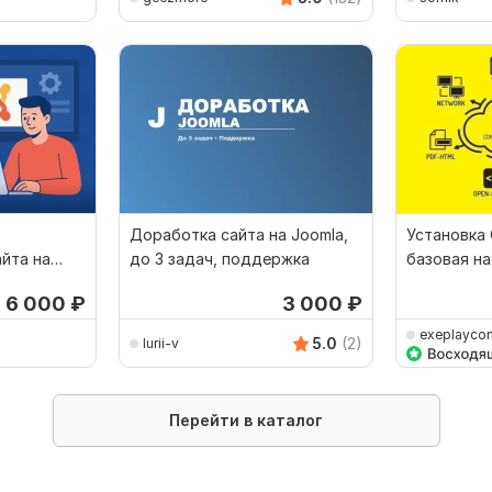
Доработка сайта на Joomla,
Установка 
йта на
до 3 задач, поддержка
базовая на
дизайна
т 6 000
₽
3 000
₽
exeplayco
5.0
(2)
Iurii-v
Перейти в каталог