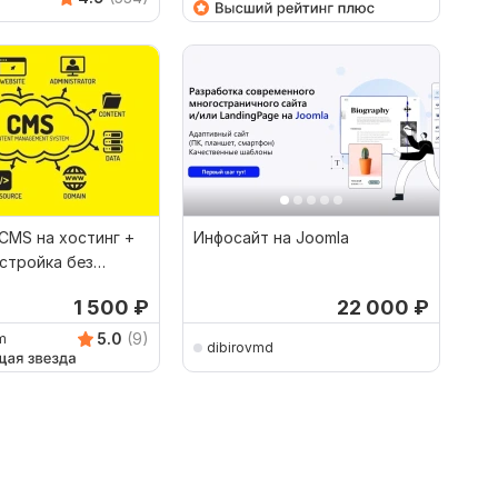
CMS на хостинг +
Инфосайт на Joomla
стройка без
1 500
₽
22 000
₽
5.0
(9)
m
dibirovmd