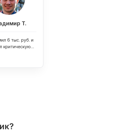
адимир Т.
ил 6 тыс. руб. и
л критическую
на сайте
лик?