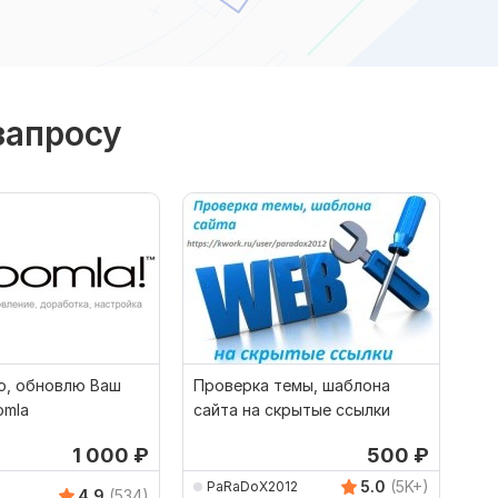
запросу
, обновлю Ваш
Проверка темы, шаблона
omla
сайта на скрытые ссылки
1 000
₽
500
₽
5.0
(5K+)
PaRaDoX2012
4.9
(534)