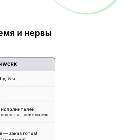
емя и нервы
KWORK
 д. 5 ч.
.
+ исполнителей
 по ответственности и отзывам
в — заказ готов!