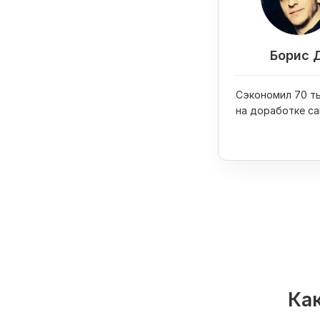
Борис 
Сэкономил 70 ты
на доработке са
купил на них iPh
Как