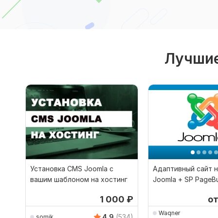
Лучшие
Установка CMS Joomla с
Адаптивный сайт н
вашим шаблоном на хостинг
Joomla + SP PageBu
1 000
₽
о
Waqner
4.9
(534)
somik