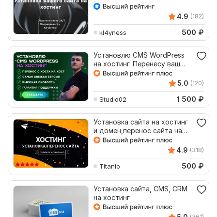
4.9
(182)
500
₽
kl4yness
Установлю CMS WordPress
на хостинг. Перенесу ваш
сайт с хоста на хост
5.0
(120)
1 500
₽
Studio02
Установка сайта на хостинг
и домен,перенос сайта на
новый хостинг
4.9
(318)
500
₽
Titanio
Установка сайта, CMS, CRM
на хостинг
5.0
(361)