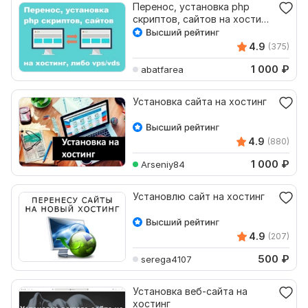
Перенос, установка php
скриптов, сайтов на хостинг,
либо vps, vds
4.9
(375)
1 000
₽
abatfarea
Установка сайта на хостинг
4.9
(880)
1 000
₽
Arseniy84
Установлю сайт на хостинг
4.9
(207)
500
₽
serega4107
Установка веб-сайта на
хостинг